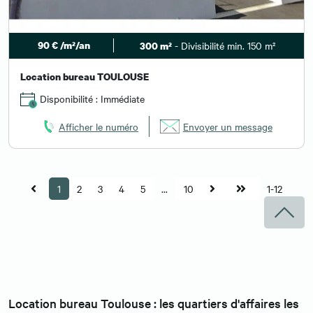
90 € /m²/an
- Divisibilité min. 150 m²
300 m²
Location bureau TOULOUSE
Disponibilité : Immédiate
Afficher le numéro
Envoyer un message
1
2
3
4
5
...
10
1-12
Location bureau Toulouse : les quartiers d'affaires les