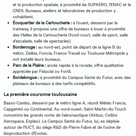
et la production spatiale, à proximité de SUPAERO, l'ENAC et le
CNES. Bureaux, ateliers et laboratoires de production y
cohabitent.
Écoquartier de la Cartoucherie :
à l'ouest, desservi par le
tramway, il propose une offre de bureaux à louer à proximité
des Halles de la Cartoucherie (food-court, salle de sport, salle
d'escalade, salle de spectacles).
Borderouge :
au nord-est, point de départ de la ligne B du
métro. Dalkia, Foncia, France Travail ou Toulouse Métropole y
ont installé leurs bureaux.
Parc de la Plaine :
accès rapide à la rocade, offre qualitative
appréciée par Fiducial ou Fortil.
Bordelongue :
à proximité du Campus Santé du Futur, avec des
plateaux de bureaux à des tarifs compétitifs.
La première couronne toulousaine
Basso-Cambo, desservi par le métro ligne A, réunit Météo France,
Capgemini ou Continental. Au nord-ouest, Saint-Martin-du-Touch
concentre les grands noms de l'aéronautique (Airbus, Collins
Aerospace, Expleo). Le Campus Santé du Futur, lui, se déploie
autour de l'IUCT, du siège R&D de Pierre Fabre et de l'usine de
bioproduction d'Evotec.