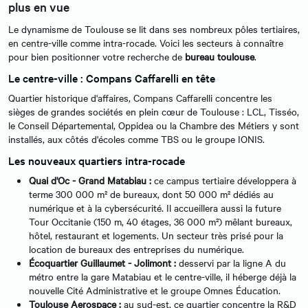
plus en vue
Le dynamisme de Toulouse se lit dans ses nombreux pôles tertiaires,
en centre-ville comme intra-rocade. Voici les secteurs à connaître
pour bien positionner votre recherche de
bureau toulouse
.
Le centre-ville : Compans Caffarelli en tête
Quartier historique d'affaires, Compans Caffarelli concentre les
sièges de grandes sociétés en plein cœur de Toulouse : LCL, Tisséo,
le Conseil Départemental, Oppidea ou la Chambre des Métiers y sont
installés, aux côtés d'écoles comme TBS ou le groupe IONIS.
Les nouveaux quartiers intra-rocade
Quai d'Oc - Grand Matabiau :
ce campus tertiaire développera à
terme 300 000 m² de bureaux, dont 50 000 m² dédiés au
numérique et à la cybersécurité. Il accueillera aussi la future
Tour Occitanie (150 m, 40 étages, 36 000 m²) mêlant bureaux,
hôtel, restaurant et logements. Un secteur très prisé pour la
location de bureaux des entreprises du numérique.
Écoquartier Guillaumet - Jolimont :
desservi par la ligne A du
métro entre la gare Matabiau et le centre-ville, il héberge déjà la
nouvelle Cité Administrative et le groupe Omnes Éducation.
Toulouse Aerospace :
au sud-est, ce quartier concentre la R&D