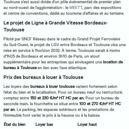
Toulouse s'est aussi dotée d'un pôle événementiel de premier plan
au nord-ouest de l'agglomération : le
MEETT
, parc des expositions
et centre de conventions, dédié au tourisme d'affaires et au tertiaire.
Le projet de Ligne à Grande Vitesse Bordeaux-
Toulouse
Piloté par SNCF Réseau dans le cadre du Grand Projet Ferroviaire
du Sud-Ouest, le projet de LGV entre Bordeaux et Toulouse vise une
mise en service à l'horizon 2032. À terme, Toulouse serait à moins
d'1h05 de Bordeaux et environ 3h10 de Paris, un atout
supplémentaire pour les entreprises qui envisagent une
location de
bureau à Toulouse
en lien avec l'axe atlantique.
Prix des bureaux à louer à Toulouse
Les loyers des
bureaux à louer toulouse
varient fortement selon
l'état du bien et la localisation. Pour un bureau neuf ou restructuré,
comptez entre
150 et 230 €/m² HT HC par an
. Pour un bureau de
seconde main, la fourchette se situe entre
100 et 270 €/m² HT HC
par an
. Le parking, les espaces extérieurs et les prestations de
l'immeuble font varier le prix à la hausse ou à la baisse.
État du bien
Loyer bas
Loyer haut