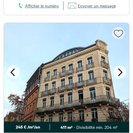
Afficher le numéro
Envoyer un message
245 € /m²/an
- Divisibilité min. 204 m²
411 m²