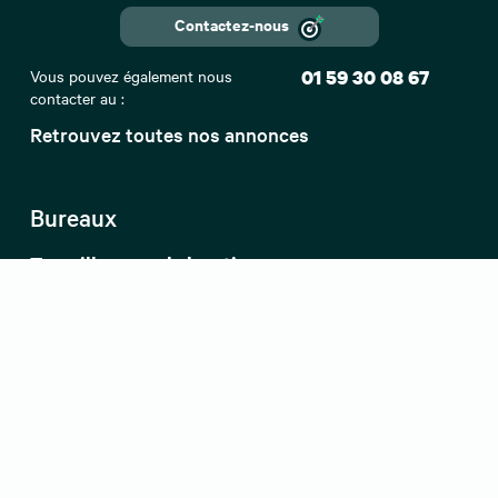
Contactez-nous
Vous pouvez également nous
01 59 30 08 67
contacter au :
Retrouvez toutes nos annonces
Bureaux
Top villes pour la location
Bureaux à louer Paris
Bureaux à louer en Ile-de-France
Bureaux à louer Bordeaux
Bureaux à louer Lyon
Bureaux à louer Marseille
Bureaux à louer Toulouse
Bureaux à louer Lille
Bureaux à louer Nantes
Bureaux à louer Rennes
Bureaux à louer Nice