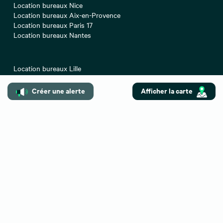
Location bureaux Nice
Location bureaux Aix-en-Provence
Location bureaux Paris 17
Location bureaux Nantes
Location bureaux Lille
Location bureaux Bordeaux
Location bureaux Marseille
Créer une alerte
Afficher la carte
Location bureaux Strasbourg
Location bureaux Paris 16
Location bureaux Paris 08
Location bureaux Lyon
Location bureaux Toulouse
Location bureaux Montpellier
Location bureaux Paris 12