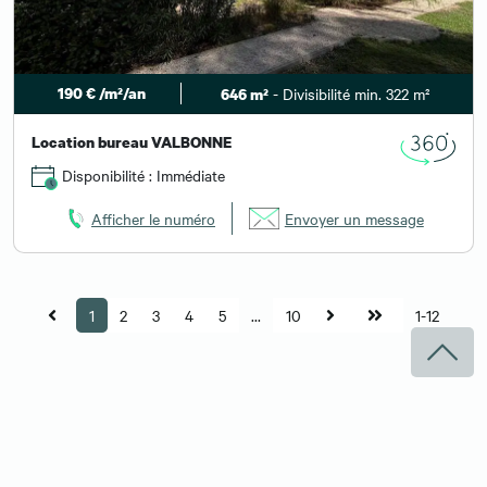
190 € /m²/an
- Divisibilité min. 322 m²
646 m²
Location bureau VALBONNE
Disponibilité : Immédiate
Afficher le numéro
Envoyer un message
1
2
3
4
5
...
10
1-12