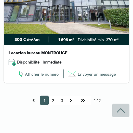
300 € /m²/an
- Divisibilité min. 370 m²
1 696 m²
Location bureau MONTROUGE
Disponibilité : Immédiate
Afficher le numéro
Envoyer un message
1
2
3
1-12