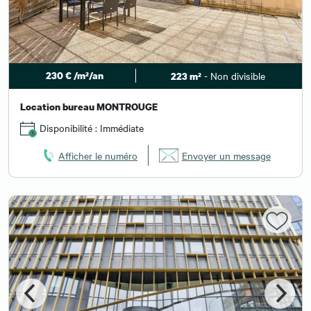
230 € /m²/an
- Non divisible
223 m²
Location bureau MONTROUGE
Disponibilité : Immédiate
Afficher le numéro
Envoyer un message