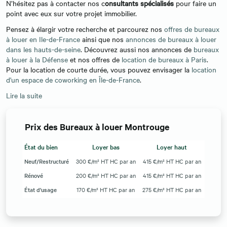
N’hésitez pas à contacter nos c
onsultants spécialisés
pour faire un
point avec eux sur votre projet immobilier.
Pensez à élargir votre recherche et parcourez nos
offres de bureaux
à louer en Ile-de-France
ainsi que nos
annonces de bureaux à louer
dans les hauts-de-seine
. Découvrez aussi nos annonces de
bureaux
à louer à la Défense
et nos offres de
location de bureaux à Paris
.
Pour la location de courte durée, vous pouvez envisager la
location
d'un espace de coworking en Île-de-France
.
Lire la suite
Prix des Bureaux à louer Montrouge
État du bien
Loyer bas
Loyer haut
Neuf/Restructuré
300 €/m² HT HC par an
415 €/m² HT HC par an
Rénové
200 €/m² HT HC par an
415 €/m² HT HC par an
État d'usage
170 €/m² HT HC par an
275 €/m² HT HC par an