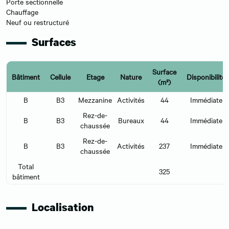
Porte sectionnelle
Chauffage
Neuf ou restructuré
Surfaces
Surface
Bâtiment
Cellule
Etage
Nature
Disponibilité
(m²)
B
B3
Mezzanine
Activités
44
Immédiate
Rez-de-
B
B3
Bureaux
44
Immédiate
chaussée
Rez-de-
B
B3
Activités
237
Immédiate
chaussée
Total
325
bâtiment
Localisation