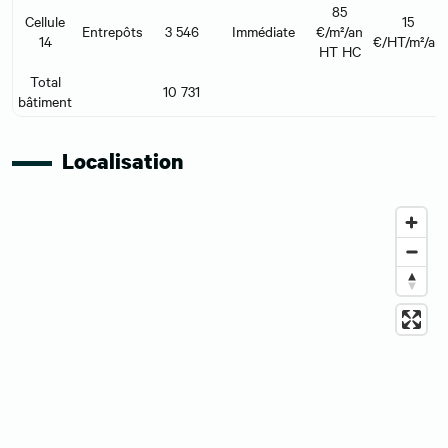
85
Cellule
15
Entrepôts
3 546
Immédiate
€/m²/an
14
€/HT/m²/an
HT HC
Total
10 731
bâtiment
Localisation