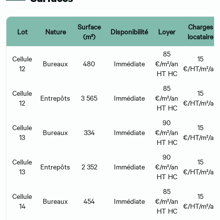
Surface
Charges
Lot
Nature
Disponibilité
Loyer
(m²)
locataire
85
Cellule
15
Bureaux
480
Immédiate
€/m²/an
12
€/HT/m²/an
HT HC
85
Cellule
15
Entrepôts
3 565
Immédiate
€/m²/an
12
€/HT/m²/an
HT HC
90
Cellule
15
Bureaux
334
Immédiate
€/m²/an
13
€/HT/m²/an
HT HC
90
Cellule
15
Entrepôts
2 352
Immédiate
€/m²/an
13
€/HT/m²/an
HT HC
85
Cellule
15
Bureaux
454
Immédiate
€/m²/an
14
€/HT/m²/an
HT HC