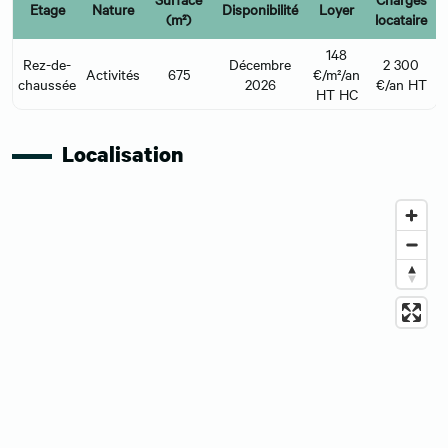
Etage
Nature
Disponibilité
Loyer
(m²)
locataire
148
Rez-de-
Décembre
2 300
Activités
675
€/m²/an
chaussée
2026
€/an HT
HT HC
Localisation