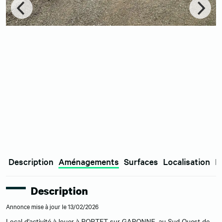
Description
Aménagements
Surfaces
Localisation
E
Description
Annonce mise à jour le 13/02/2026
Local d'activité à louer à PORTET sur GARONNE, au Sud Ouest de