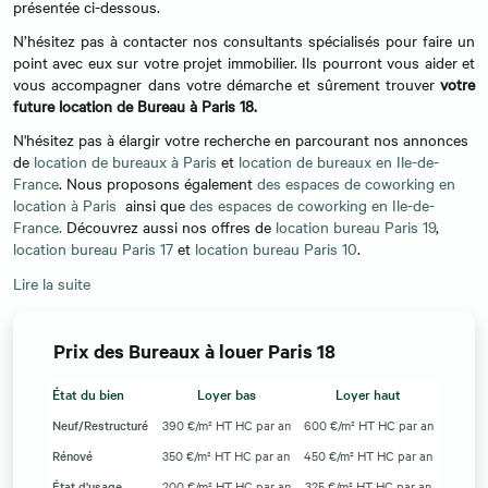
présentée ci-dessous.
N’hésitez pas à contacter nos consultants spécialisés pour faire un
point avec eux sur votre projet immobilier. Ils pourront vous aider et
vous accompagner dans votre démarche et sûrement trouver
votre
future location de Bureau à Paris 18.
N'hésitez pas à élargir votre recherche en parcourant nos annonces
de
location de bureaux à Paris
et
location de bureaux en Ile-de-
France
. Nous proposons également
des espaces de coworking en
location à Paris
ainsi que
des espaces de coworking en Ile-de-
France.
Découvrez aussi nos offres de
location bureau Paris 19
,
location bureau Paris 17
et
location bureau Paris 10
.
Lire la suite
Prix des Bureaux à louer Paris 18
État du bien
Loyer bas
Loyer haut
Neuf/Restructuré
390 €/m² HT HC par an
600 €/m² HT HC par an
Rénové
350 €/m² HT HC par an
450 €/m² HT HC par an
État d'usage
200 €/m² HT HC par an
325 €/m² HT HC par an