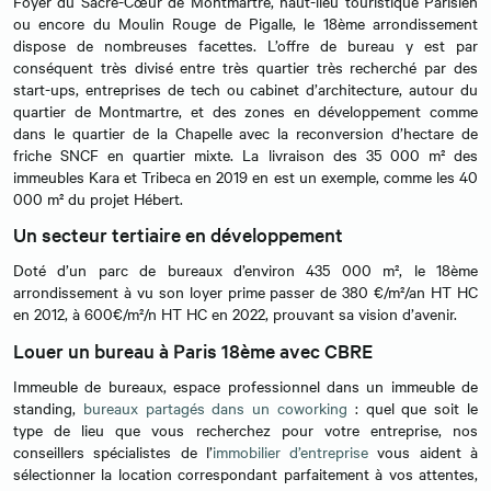
Foyer du Sacré-Cœur de Montmartre, haut-lieu touristique Parisien
ou encore du Moulin Rouge de Pigalle, le 18ème arrondissement
dispose de nombreuses facettes. L’offre de bureau y est par
conséquent très divisé entre très quartier très recherché par des
start-ups, entreprises de tech ou cabinet d’architecture, autour du
quartier de Montmartre, et des zones en développement comme
dans le quartier de la Chapelle avec la reconversion d’hectare de
friche SNCF en quartier mixte. La livraison des 35 000 m² des
immeubles Kara et Tribeca en 2019 en est un exemple, comme les 40
000 m² du projet Hébert.
Un secteur tertiaire en développement
Doté d’un parc de bureaux d’environ 435 000 m², le 18ème
arrondissement à vu son loyer prime passer de 380 €/m²/an HT HC
en 2012, à 600€/m²/n HT HC en 2022, prouvant sa vision d’avenir.
Louer un bureau à Paris 18ème avec CBRE
Immeuble de bureaux, espace professionnel dans un immeuble de
standing,
bureaux partagés dans un coworking
: quel que soit le
type de lieu que vous recherchez pour votre entreprise, nos
conseillers spécialistes de l’
immobilier d’entreprise
vous aident à
sélectionner la location correspondant parfaitement à vos attentes,