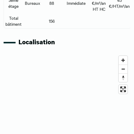
3ème
45
Bureaux
88
Immédiate
€/m²/an
étage
€/HT/m²/an
HT HC
Total
156
bâtiment
Localisation