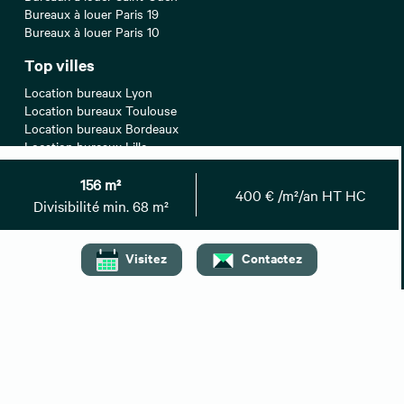
Bureaux à louer Paris 19
Bureaux à louer Paris 10
Top villes
Location bureaux Lyon
Location bureaux Toulouse
Location bureaux Bordeaux
Location bureaux Lille
Location bureaux Montpellier
156 m²
400 € /m²/an HT HC
Recherches associées
Divisibilité min. 68 m²
Bureaux à vendre Paris
Entrepôts/Locaux d'activités à louer Paris
Visitez
Contactez
Entrepôts/Locaux d'activités à vendre Paris
Locaux commerciaux à louer Paris
Locaux commerciaux à vendre Paris
Locaux commerciaux à céder Paris
Coworking à louer Paris