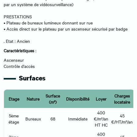
par un système de vidéosurveillance)
PRESTATIONS
• Plateau de bureaux lumineux donnant sur rue
• Accès direct sur le plateau par un ascenseur sécurisé par badge
. Etat : Ancien
Caractéristiques
:
Ascenseur
Contrôle d'accès
Surfaces
Surface
Charges
Etage
Nature
Disponibilité
Loyer
(m²)
locataire
400
5ème
45
Bureaux
68
Immédiate
€/m²/an
étage
€/HT/m²/an
HT HC
400