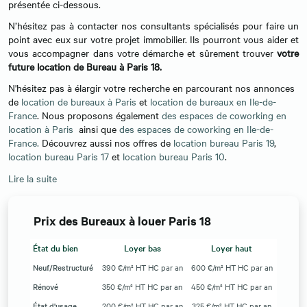
présentée ci-dessous.
N’hésitez pas à contacter nos consultants spécialisés pour faire un
point avec eux sur votre projet immobilier. Ils pourront vous aider et
vous accompagner dans votre démarche et sûrement trouver
votre
future location de Bureau à Paris 18.
N'hésitez pas à élargir votre recherche en parcourant nos annonces
de
location de bureaux à Paris
et
location de bureaux en Ile-de-
France
. Nous proposons également
des espaces de coworking en
location à Paris
ainsi que
des espaces de coworking en Ile-de-
France.
Découvrez aussi nos offres de
location bureau Paris 19
,
location bureau Paris 17
et
location bureau Paris 10
.
Lire la suite
Prix des Bureaux à louer Paris 18
État du bien
Loyer bas
Loyer haut
Neuf/Restructuré
390 €/m² HT HC par an
600 €/m² HT HC par an
Rénové
350 €/m² HT HC par an
450 €/m² HT HC par an
État d'usage
200 €/m² HT HC par an
325 €/m² HT HC par an