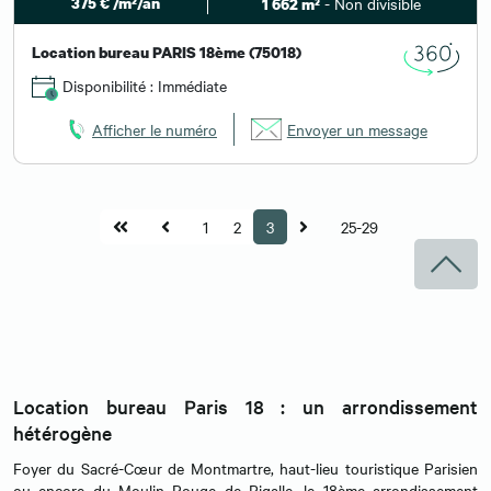
375 € /m²/an
- Non divisible
1 662 m²
Location bureau PARIS 18ème (75018)
Disponibilité : Immédiate
Afficher le numéro
Envoyer un message
1
2
3
25-29
Location bureau Paris 18 : un arrondissement
hétérogène
Foyer du Sacré-Cœur de Montmartre, haut-lieu touristique Parisien
ou encore du Moulin Rouge de Pigalle, le 18ème arrondissement