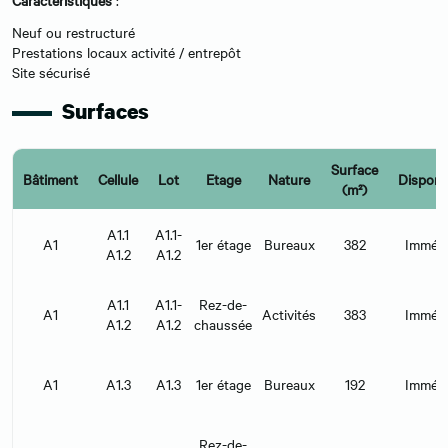
Caractéristiques
:
Neuf ou restructuré
Prestations locaux activité / entrepôt
Site sécurisé
Surfaces
Surface
Bâtiment
Cellule
Lot
Etage
Nature
Disponib
(m²)
A1.1
A1.1-
A1
1er étage
Bureaux
382
Immédi
A1.2
A1.2
A1.1
A1.1-
Rez-de-
A1
Activités
383
Immédi
A1.2
A1.2
chaussée
A1
A1.3
A1.3
1er étage
Bureaux
192
Immédi
Rez-de-