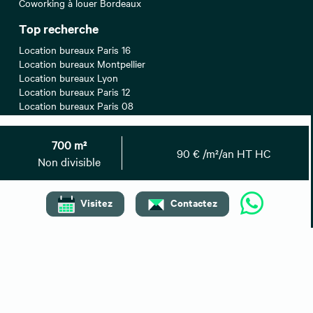
Coworking à louer Bordeaux
Top recherche
Location bureaux Paris 16
Location bureaux Montpellier
Location bureaux Lyon
Location bureaux Paris 12
Location bureaux Paris 08
700 m²
Location bureaux Strasbourg
90 € /m²/an HT HC
Non divisible
Location bureaux Aix-en-Provence
Location bureaux Nantes
Location bureaux Nice
Visitez
Contactez
Location bureaux Paris
Location bureaux Paris 17
Location bureaux Lille
Location bureaux Toulouse
Location bureaux Bordeaux
Location bureaux Marseille