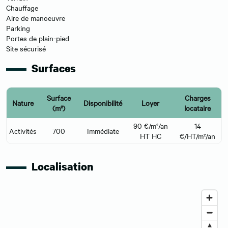
Chauffage
Aire de manoeuvre
Parking
Portes de plain-pied
Site sécurisé
Surfaces
Surface
Charges
Nature
Disponibilité
Loyer
(m²)
locataire
90 €/m²/an
14
Activités
700
Immédiate
HT HC
€/HT/m²/an
Localisation