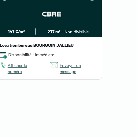
147 €/m²
- Non divisible
112 €
277 m²
Location bureau BOURGOIN JALLIEU
Location
Disponibilité : Immédiate
Dispon
Afficher le
Envoyer un
Affiche
numéro
message
numér