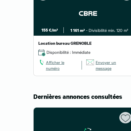
in. 168 m²
155 €/m²
- Divisibilité min. 120 m²
1 161 m²
Location bureau GRENOBLE
Disponibilité : Immédiate
 un
Afficher le
Envoyer un
numéro
message
Dernières annonces consultées