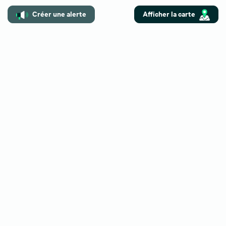
Créer une alerte
Afficher la carte
Besoin de plus d'informations ?
Contactez-nous
Vous pouvez également nous
01 59 30 08 67
contacter au :
CBRE Gennevilliers - Immobilier Logistique
Secteur d'intervention : Gennevilliers, Colombes, Argenteuil,
Asnières, Villeneuve-la-Garenne
Contact direct :
01 59 30 08 67
Email : logistique.idf@cbre.fr
Retrouvez toutes nos offres : immobilier.cbre.fr
Horaires : Lundi-Vendredi 9h-18h | Visites weekend sur rendez-
vous
Certifications : MRICS, Membre FNAIM, Certification ISO 9001