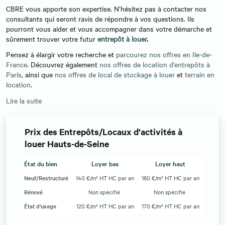
CBRE vous apporte son expertise. N’hésitez pas à contacter nos
consultants qui seront ravis de répondre à vos questions. Ils
pourront vous aider et vous accompagner dans votre démarche et
sûrement trouver votre futur
entrepôt à louer
.
Pensez à élargir votre recherche et
parcourez nos offres en Ile-de-
France
. Découvrez également
nos offres de location d'entrepôts à
Paris
, ainsi que
nos offres de local de stockage à louer
et
terrain en
location
.
Lire la suite
Prix des Entrepôts/Locaux d'activités à
louer Hauts-de-Seine
État du bien
Loyer bas
Loyer haut
Neuf/Restructuré
140 €/m² HT HC par an
180 €/m² HT HC par an
Rénové
Non spécifié
Non spécifié
État d'usage
120 €/m² HT HC par an
170 €/m² HT HC par an