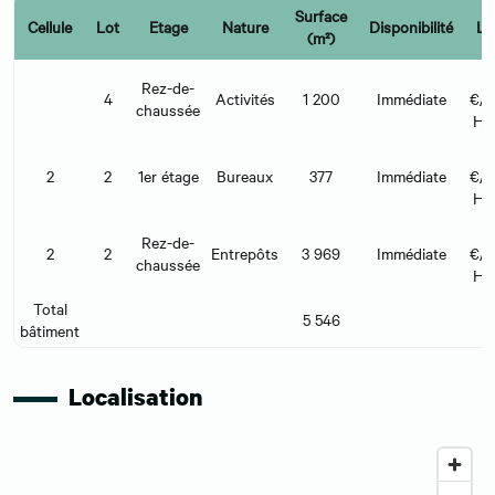
Surface
Cellule
Lot
Etage
Nature
Disponibilité
Lo
(m²)
1
Rez-de-
4
Activités
1 200
Immédiate
€/m
chaussée
HT
1
2
2
1er étage
Bureaux
377
Immédiate
€/m
HT
1
Rez-de-
2
2
Entrepôts
3 969
Immédiate
€/m
chaussée
HT
Total
5 546
bâtiment
Localisation