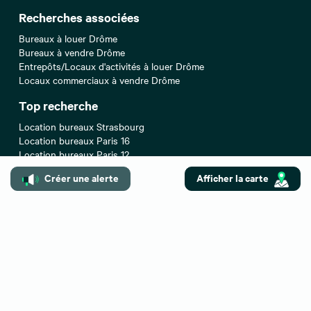
Recherches associées
Bureaux à louer Drôme
Bureaux à vendre Drôme
Entrepôts/Locaux d'activités à louer Drôme
Locaux commerciaux à vendre Drôme
Top recherche
Location bureaux Strasbourg
Location bureaux Paris 16
Location bureaux Paris 12
Location bureaux Paris
Créer une alerte
Afficher la carte
Location bureaux Lyon
Location bureaux Nice
Location bureaux Nantes
Location bureaux Toulouse
Location bureaux Paris 17
Location bureaux Paris 08