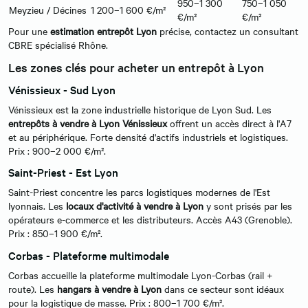
950–1 300
750–1 050
Meyzieu / Décines
1 200–1 600 €/m²
€/m²
€/m²
Pour une
estimation entrepôt Lyon
précise, contactez un consultant
CBRE spécialisé Rhône.
Les zones clés pour acheter un entrepôt à Lyon
Vénissieux - Sud Lyon
Vénissieux est la zone industrielle historique de Lyon Sud. Les
entrepôts à vendre à Lyon Vénissieux
offrent un accès direct à l'A7
et au périphérique. Forte densité d'actifs industriels et logistiques.
Prix : 900–2 000 €/m².
Saint-Priest - Est Lyon
Saint-Priest concentre les parcs logistiques modernes de l'Est
lyonnais. Les
locaux d'activité à vendre à Lyon
y sont prisés par les
opérateurs e-commerce et les distributeurs. Accès A43 (Grenoble).
Prix : 850–1 900 €/m².
Corbas - Plateforme multimodale
Corbas accueille la plateforme multimodale Lyon-Corbas (rail +
route). Les
hangars à vendre à Lyon
dans ce secteur sont idéaux
pour la logistique de masse. Prix : 800–1 700 €/m².