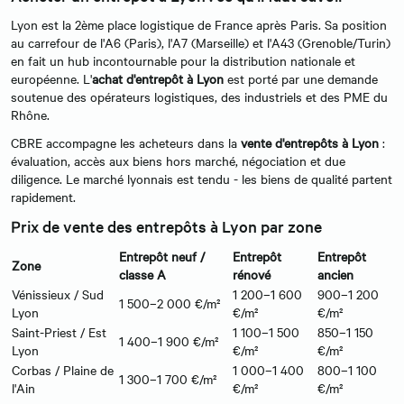
Lyon est la 2ème place logistique de France après Paris. Sa position
au carrefour de l'A6 (Paris), l'A7 (Marseille) et l'A43 (Grenoble/Turin)
en fait un hub incontournable pour la distribution nationale et
européenne. L'
achat d'entrepôt à Lyon
est porté par une demande
soutenue des opérateurs logistiques, des industriels et des PME du
Rhône.
CBRE accompagne les acheteurs dans la
vente d'entrepôts à Lyon
:
évaluation, accès aux biens hors marché, négociation et due
diligence. Le marché lyonnais est tendu - les biens de qualité partent
rapidement.
Prix de vente des entrepôts à Lyon par zone
Entrepôt neuf /
Entrepôt
Entrepôt
Zone
classe A
rénové
ancien
Vénissieux / Sud
1 200–1 600
900–1 200
1 500–2 000 €/m²
Lyon
€/m²
€/m²
Saint-Priest / Est
1 100–1 500
850–1 150
1 400–1 900 €/m²
Lyon
€/m²
€/m²
Corbas / Plaine de
1 000–1 400
800–1 100
1 300–1 700 €/m²
l'Ain
€/m²
€/m²