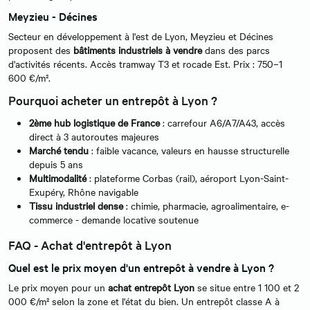
Meyzieu - Décines
Secteur en développement à l'est de Lyon, Meyzieu et Décines
proposent des
bâtiments industriels à vendre
dans des parcs
d'activités récents. Accès tramway T3 et rocade Est. Prix : 750–1
600 €/m².
Pourquoi acheter un entrepôt à Lyon ?
2ème hub logistique de France
: carrefour A6/A7/A43, accès
direct à 3 autoroutes majeures
Marché tendu
: faible vacance, valeurs en hausse structurelle
depuis 5 ans
Multimodalité
: plateforme Corbas (rail), aéroport Lyon-Saint-
Exupéry, Rhône navigable
Tissu industriel dense
: chimie, pharmacie, agroalimentaire, e-
commerce - demande locative soutenue
FAQ - Achat d'entrepôt à Lyon
Quel est le prix moyen d'un entrepôt à vendre à Lyon ?
Le prix moyen pour un
achat entrepôt Lyon
se situe entre 1 100 et 2
000 €/m² selon la zone et l'état du bien. Un entrepôt classe A à