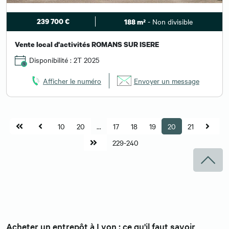
239 700 €
- Non divisible
188 m²
Vente local d'activités ROMANS SUR ISERE
Disponibilité : 2T 2025
Afficher le numéro
Envoyer un message
10
20
...
17
18
19
20
21
229-240
Acheter un entrepôt à Lyon : ce qu'il faut savoir