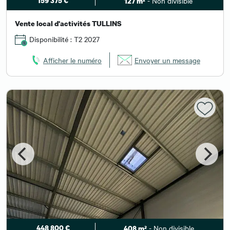
159 375 €
- Non divisible
127 m²
Vente local d'activités TULLINS
Disponibilité : T2 2027
Afficher le numéro
Envoyer un message
448 800 €
- Non divisible
408 m²