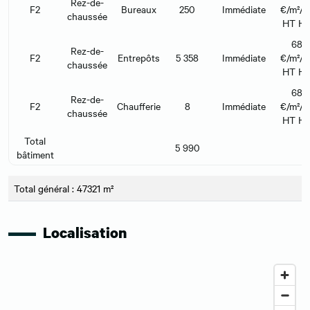
Rez-de-
F2
Bureaux
250
Immédiate
€/m²/a
chaussée
HT H
68
Rez-de-
F2
Entrepôts
5 358
Immédiate
€/m²/a
chaussée
HT H
68
Rez-de-
F2
Chaufferie
8
Immédiate
€/m²/a
chaussée
HT H
Total
5 990
bâtiment
Total général : 47321 m²
Localisation