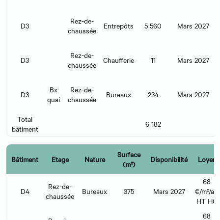
Rez-de-
D3
Entrepôts
5 560
Mars 2027
chaussée
Rez-de-
D3
Chaufferie
11
Mars 2027
chaussée
Bx
Rez-de-
D3
Bureaux
234
Mars 2027
quai
chaussée
Total
6 182
bâtiment
Surface
Bâtiment
Etage
Nature
Disponibilité
Loyer
(m²)
68
Rez-de-
D4
Bureaux
375
Mars 2027
€/m²/an
chaussée
HT HC
68