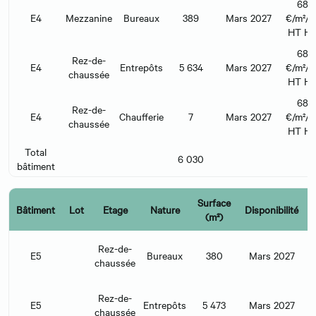
68
E4
Mezzanine
Bureaux
389
Mars 2027
€/m²/a
HT H
68
Rez-de-
E4
Entrepôts
5 634
Mars 2027
€/m²/a
chaussée
HT H
68
Rez-de-
E4
Chaufferie
7
Mars 2027
€/m²/a
chaussée
HT H
Total
6 030
bâtiment
Surface
Bâtiment
Lot
Etage
Nature
Disponibilité
(m²)
Rez-de-
E5
Bureaux
380
Mars 2027
€
chaussée
Rez-de-
E5
Entrepôts
5 473
Mars 2027
€
chaussée