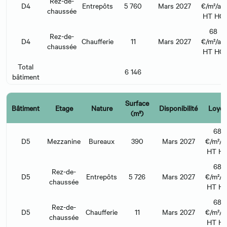
Rez-de-
D4
Entrepôts
5 760
Mars 2027
€/m²/an
chaussée
HT HC
68
Rez-de-
D4
Chaufferie
11
Mars 2027
€/m²/an
chaussée
HT HC
Total
6 146
bâtiment
Surface
Bâtiment
Etage
Nature
Disponibilité
Loyer
(m²)
68
D5
Mezzanine
Bureaux
390
Mars 2027
€/m²/a
HT H
68
Rez-de-
D5
Entrepôts
5 726
Mars 2027
€/m²/a
chaussée
HT H
68
Rez-de-
D5
Chaufferie
11
Mars 2027
€/m²/a
chaussée
HT H