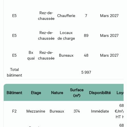
Rez-de-
E5
Chaufferie
7
Mars 2027
€
chaussée
Rez-de-
Locaux
E5
89
Mars 2027
€
chaussée
de charge
Bx
Rez-de-
E5
Bureaux
48
Mars 2027
€
quai
chaussée
Total
5 997
bâtiment
Surface
Bâtiment
Etage
Nature
Disponibilité
Loyer
(m²)
68
F2
Mezzanine
Bureaux
374
Immédiate
€/m²/a
HT H
68