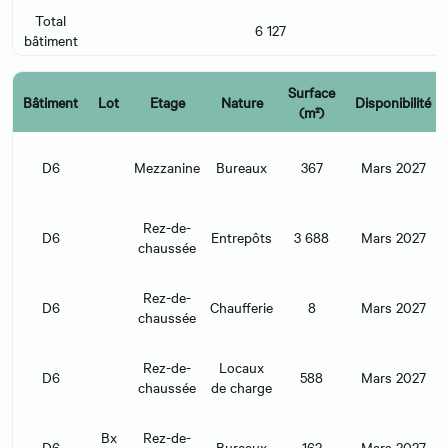
Total
6 127
bâtiment
Surface
Bâtiment
Lot
Etage
Nature
Disponibilité
(m²)
D6
Mezzanine
Bureaux
367
Mars 2027
Rez-de-
D6
Entrepôts
3 688
Mars 2027
chaussée
Rez-de-
D6
Chaufferie
8
Mars 2027
chaussée
Rez-de-
Locaux
D6
588
Mars 2027
chaussée
de charge
Bx
Rez-de-
D6
Bureaux
162
Mars 2027