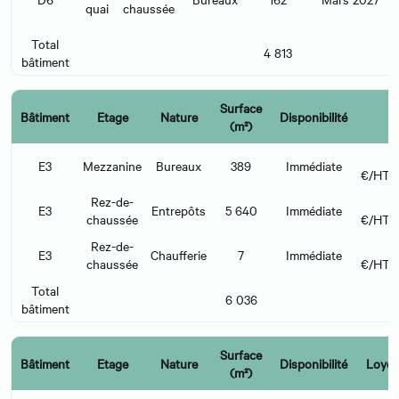
quai
chaussée
Total
4 813
bâtiment
Surface
Bâtiment
Etage
Nature
Disponibilité
L
(m²)
E3
Mezzanine
Bureaux
389
Immédiate
€/HT/
Rez-de-
E3
Entrepôts
5 640
Immédiate
chaussée
€/HT/
Rez-de-
E3
Chaufferie
7
Immédiate
chaussée
€/HT/
Total
6 036
bâtiment
Surface
Bâtiment
Etage
Nature
Disponibilité
Loyer
(m²)