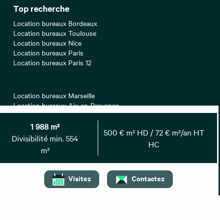
Top recherche
Location bureaux Bordeaux
Location bureaux Toulouse
Location bureaux Nice
Location bureaux Paris
Location bureaux Paris 12
Location bureaux Marseille
Location bureaux Aix-en-Provence
Location bureaux Lille
Location bureaux Lyon
1 988 m²
500 € m² HD / 72 € m²/an HT
Location bureaux Paris 08
Divisibilité min. 554
HC
m²
Location bureaux Nantes
Location bureaux Strasbourg
Visitez
Contactez
Location bureaux Montpellier
Location bureaux Paris 16
Location bureaux Paris 17