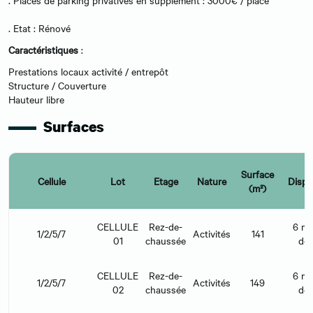
. Etat : Rénové
Caractéristiques
:
Prestations locaux activité / entrepôt
Structure / Couverture
Hauteur libre
Surfaces
Surface
Cellule
Lot
Etage
Nature
Dispon
(m²)
CELLULE
Rez-de-
6 mo
1/2/5/7
Activités
141
01
chaussée
déb
CELLULE
Rez-de-
6 mo
1/2/5/7
Activités
149
02
chaussée
déb