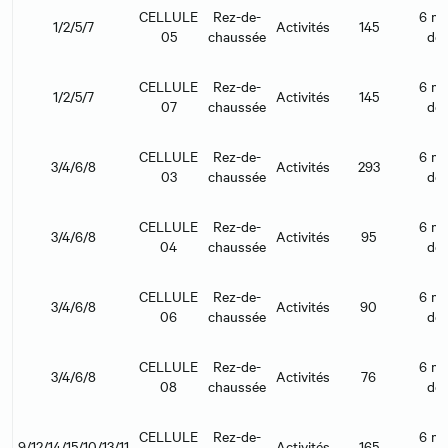
CELLULE
Rez-de-
6 mo
1/2/5/7
Activités
145
05
chaussée
déb
CELLULE
Rez-de-
6 mo
1/2/5/7
Activités
145
07
chaussée
déb
CELLULE
Rez-de-
6 mo
3/4/6/8
Activités
293
03
chaussée
déb
CELLULE
Rez-de-
6 mo
3/4/6/8
Activités
95
04
chaussée
déb
CELLULE
Rez-de-
6 mo
3/4/6/8
Activités
90
06
chaussée
déb
CELLULE
Rez-de-
6 mo
3/4/6/8
Activités
76
08
chaussée
déb
CELLULE
Rez-de-
6 mo
9/12/14/15/10/13/11
Activités
165