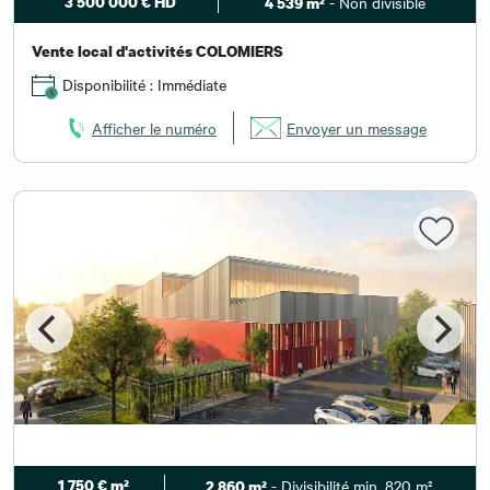
3 500 000 € HD
- Non divisible
4 539 m²
Vente local d'activités COLOMIERS
Disponibilité : Immédiate
Afficher le numéro
Envoyer un message
1 750 € m²
- Divisibilité min. 820 m²
2 860 m²