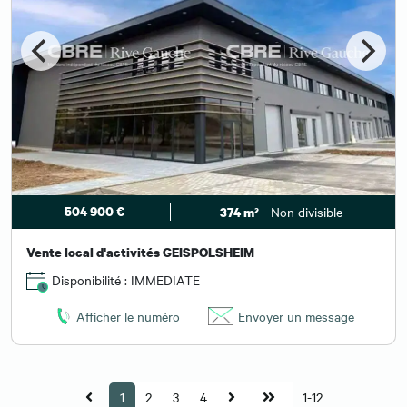
504 900 €
- Non divisible
374 m²
Vente local d'activités GEISPOLSHEIM
Disponibilité : IMMEDIATE
Afficher le numéro
Envoyer un message
1
2
3
4
1-12