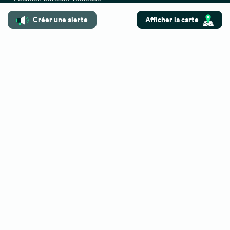
Créer une alerte
Afficher la carte
Location bureaux Paris 08
Location bureaux Montpellier
Location bureaux Paris 17
Location bureaux Nantes
Location bureaux Bordeaux
Location bureaux Aix-en-Provence
Location bureaux Paris
Location bureaux Paris 12
Location bureaux Marseille
Location bureaux Paris 16
A propos
Lexique de l'immobilier
Barèmes de nos honoraires
Mentions légales
Déclaration d’accessibilité
Cookies
Confidentialité