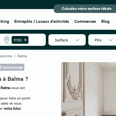
Calculez votre surface idéale
rking
Entrepôts / Locaux d'activités
Commerces
Blog
Surface
Prix
31130
Garonne
Balma
6 annonces
u à Balma ?
à Balma
vous est
pour faire un point
 aider et vous
ver
votre futur