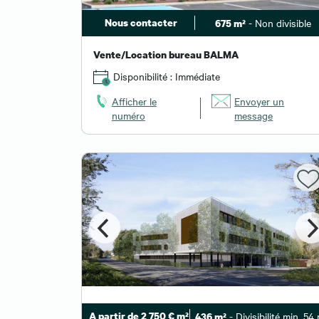
Nous contacter
- Non divisible
675 m²
Vente/Location bureau BALMA
Disponibilité : Immédiate
Afficher le
Envoyer un
numéro
message
A partir de 2 750 € m²
- Divisibilité min. 54
436 m²