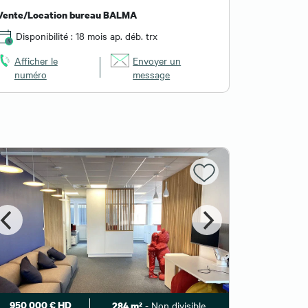
Vente/Location bureau BALMA
Disponibilité : 18 mois ap. déb. trx
Afficher le
Envoyer un
numéro
message
950 000 € HD
- Non divisible
284 m²