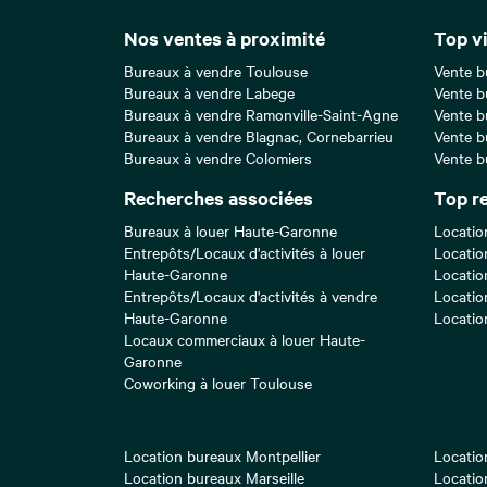
Nos ventes à proximité
Top vi
Bureaux à vendre Toulouse
Vente b
Bureaux à vendre Labege
Vente b
Bureaux à vendre Ramonville-Saint-Agne
Vente b
Bureaux à vendre Blagnac, Cornebarrieu
Vente b
Bureaux à vendre Colomiers
Vente b
Recherches associées
Top r
Bureaux à louer Haute-Garonne
Locatio
Entrepôts/Locaux d'activités à louer
Locatio
Haute-Garonne
Locatio
Entrepôts/Locaux d'activités à vendre
Locatio
Haute-Garonne
Locatio
Locaux commerciaux à louer Haute-
Garonne
Coworking à louer Toulouse
Location bureaux Montpellier
Locatio
Location bureaux Marseille
Locatio