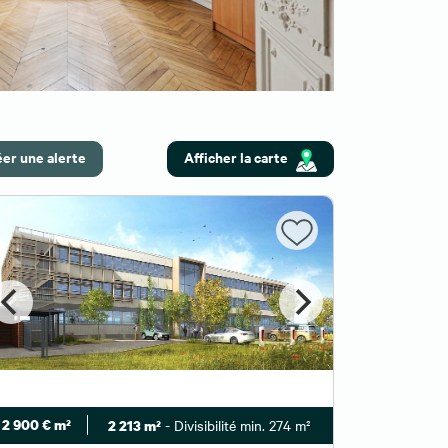
er une alerte
Afficher la carte
2 900 € m²
- Divisibilité min. 274 m²
2 213 m²