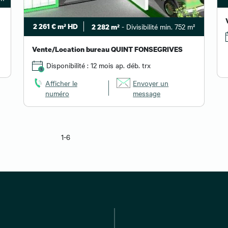
2 261 € m² HD
- Divisibilité min. 752 m²
2 282 m²
Vente/Location bureau QUINT FONSEGRIVES
Disponibilité : 12 mois ap. déb. trx
Afficher le
Envoyer un
numéro
message
1-6