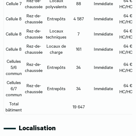
Rez-de-
Locaux
64 €/
Cellule 7
88
Immédiate
chaussée
polyvalents
HC/HC/m
Rez-de-
64 €/
Cellule 8
Entrepôts
4 587
Immédiate
chaussée
HC/HC/m
Rez-de-
Locaux
64 €/
Cellule 8
7
Immédiate
chaussée
techniques
HC/HC/m
Rez-de-
Locaux de
64 €/
Cellule 8
161
Immédiate
chaussée
charge
HC/HC/m
Cellules
Rez-de-
64 €/
5/6
Entrepôts
34
Immédiate
chaussée
HC/HC/m
commun
Cellules
Rez-de-
64 €/
6/7
Entrepôts
34
Immédiate
chaussée
HC/HC/m
commun
Total
19 647
bâtiment
Localisation