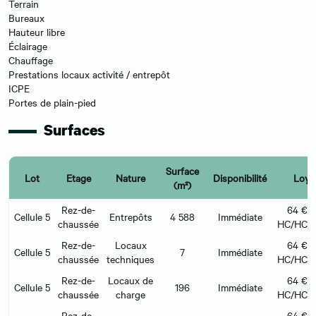
Terrain
Bureaux
Hauteur libre
Éclairage
Chauffage
Prestations locaux activité / entrepôt
ICPE
Portes de plain-pied
Surfaces
Surface
Lot
Etage
Nature
Disponibilité
Loye
(m²)
Rez-de-
64 €/
Cellule 5
Entrepôts
4 588
Immédiate
chaussée
HC/HC/m
Rez-de-
Locaux
64 €/
Cellule 5
7
Immédiate
chaussée
techniques
HC/HC/m
Rez-de-
Locaux de
64 €/
Cellule 5
196
Immédiate
chaussée
charge
HC/HC/m
Rez-de-
64 €/