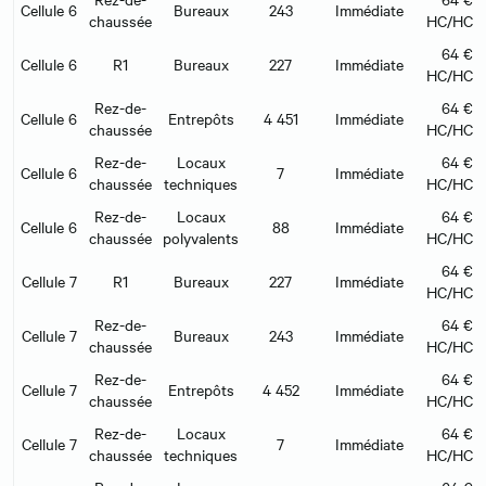
Cellule 6
Bureaux
243
Immédiate
chaussée
HC/HC/m
64 €/
Cellule 6
R1
Bureaux
227
Immédiate
HC/HC/m
Rez-de-
64 €/
Cellule 6
Entrepôts
4 451
Immédiate
chaussée
HC/HC/m
Rez-de-
Locaux
64 €/
Cellule 6
7
Immédiate
chaussée
techniques
HC/HC/m
Rez-de-
Locaux
64 €/
Cellule 6
88
Immédiate
chaussée
polyvalents
HC/HC/m
64 €/
Cellule 7
R1
Bureaux
227
Immédiate
HC/HC/m
Rez-de-
64 €/
Cellule 7
Bureaux
243
Immédiate
chaussée
HC/HC/m
Rez-de-
64 €/
Cellule 7
Entrepôts
4 452
Immédiate
chaussée
HC/HC/m
Rez-de-
Locaux
64 €/
Cellule 7
7
Immédiate
chaussée
techniques
HC/HC/m