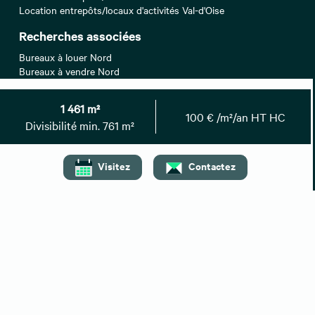
Location entrepôts/locaux d'activités Val-d'Oise
Recherches associées
Bureaux à louer Nord
Bureaux à vendre Nord
Entrepôts/Locaux d'activités à vendre Nord
Locaux commerciaux à louer Nord
1 461 m²
100 € /m²/an HT HC
Top recherche
Divisibilité min. 761 m²
Location bureaux Paris
Location bureaux Bordeaux
Visitez
Contactez
Location bureaux Toulouse
Location bureaux Lyon
Location bureaux Nantes
Location bureaux Paris 17
Location bureaux Paris 08
Location bureaux Montpellier
Location bureaux Paris 12
Location bureaux Nice