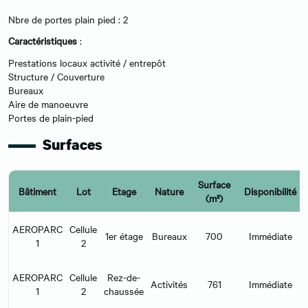
Nbre de portes plain pied : 2
Caractéristiques
:
Prestations locaux activité / entrepôt
Structure / Couverture
Bureaux
Aire de manoeuvre
Portes de plain-pied
Surfaces
Surface
Bâtiment
Lot
Etage
Nature
Disponibilité
(m²)
AEROPARC
Cellule
1er étage
Bureaux
700
Immédiate
1
2
AEROPARC
Cellule
Rez-de-
Activités
761
Immédiate
1
2
chaussée