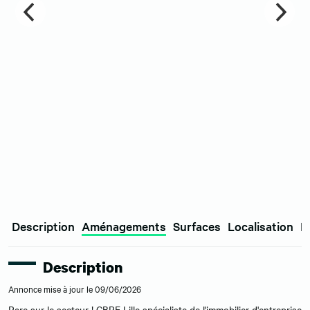
Description
Aménagements
Surfaces
Localisation
E
Description
Annonce mise à jour le 09/06/2026
Rare sur le secteur ! CBRE Lille spécialiste de l'immobilier d'entreprise