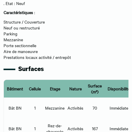
. Etat : Neuf
Caractéristiques
:
Structure / Couverture
Neuf ou restructuré
Parking
Mezzanine
Porte sectionnelle
Aire de manoeuvre
Prestations locaux activité / entrepôt
Surfaces
Surface
Bâtiment
Cellule
Etage
Nature
Disponibilité
(m²)
Bât BN
1
Mezzanine
Activités
70
Immédiate
Rez-de-
Bât BN
1
Activités
167
Immédiate
chaussée