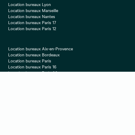
Location bureaux Lyon
Location bureaux Marseille
Location bureaux Nantes
Location bureaux Paris 17
Location bureaux Paris 12
Location bureaux Aix-en-Provence
Location bureaux Bordeaux
Location bureaux Paris
Location bureaux Paris 16
Location bureaux Paris 08
A propos
Lexique de l'immobilier
Barèmes de nos honoraires
Mentions légales
Déclaration d’accessibilité
Cookies
Confidentialité
Contact
Préférences des cookies