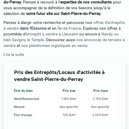
du-Perray
. Pensez à recourir à l’
expertise de nos consultants
pour
vous accompagner de la définition de vos besoins jusqu’à la
sélection de
votre futur site sur Saint-Pierre-du-Perray
.
Pensez à élargir votre recherche et parcourez nos
offres d'entrepôts
à vendre
dans l'Essonne
et en
Île-de-France
. Explorez nos offres à
proximités d'
entrepôt à vendre à Lieusaint
ou encore à
Nandy ou
bien Savigny le Temple
. Découvrez aussi
nos annonces de terrains à
vendre
et
nos plateformes logistiques en vente
.
Lire la suite
Prix des Entrepôts/Locaux d'activités à
vendre Saint-Pierre-du-Perray
État du bien
Prix bas
Prix haut
Neuf/Restructuré
1 300 €/m²
2 700 €/m²
Rénové
Non spécifié
Non spécifié
État d'usage
700 €/m²
2 000 €/m²