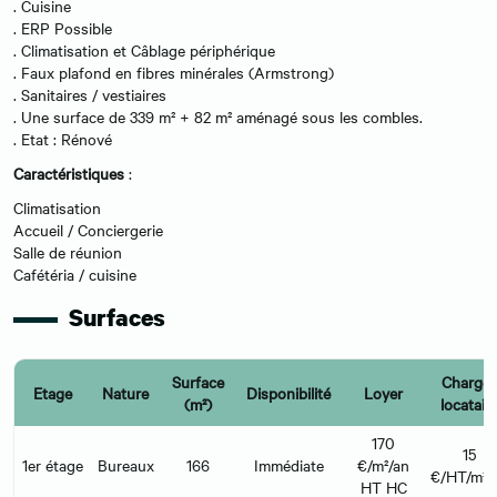
. Cuisine
. ERP Possible
. Climatisation et Câblage périphérique
. Faux plafond en fibres minérales (Armstrong)
. Sanitaires / vestiaires
. Une surface de 339 m² + 82 m² aménagé sous les combles.
. Etat : Rénové
Caractéristiques
:
Climatisation
Accueil / Conciergerie
Salle de réunion
Cafétéria / cuisine
Surfaces
Surface
Charge
Etage
Nature
Disponibilité
Loyer
(m²)
locatair
170
15
1er étage
Bureaux
166
Immédiate
€/m²/an
€/HT/m²/
HT HC