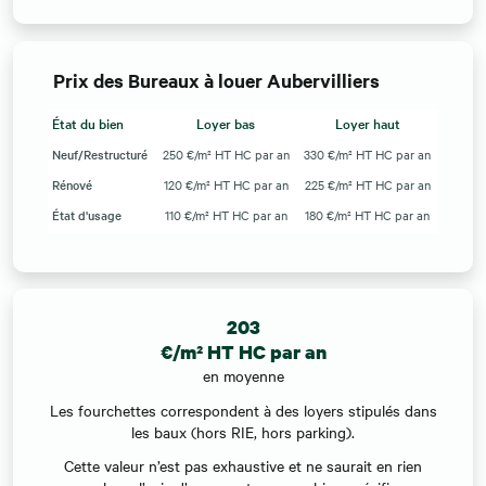
Prix des Bureaux à louer Aubervilliers
État du bien
Loyer bas
Loyer haut
Neuf/Restructuré
250 €/m² HT HC par an
330 €/m² HT HC par an
Rénové
120 €/m² HT HC par an
225 €/m² HT HC par an
État d'usage
110 €/m² HT HC par an
180 €/m² HT HC par an
203
€/m² HT HC par an
en moyenne
Les fourchettes correspondent à des loyers stipulés dans
les baux (hors RIE, hors parking).
Cette valeur n’est pas exhaustive et ne saurait en rien