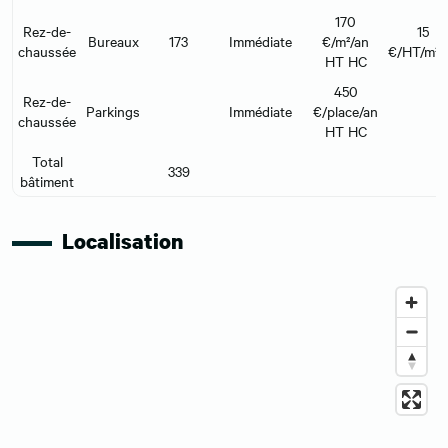
170
Rez-de-
15
Bureaux
173
Immédiate
€/m²/an
chaussée
€/HT/m²/
HT HC
450
Rez-de-
Parkings
Immédiate
€/place/an
chaussée
HT HC
Total
339
bâtiment
Localisation