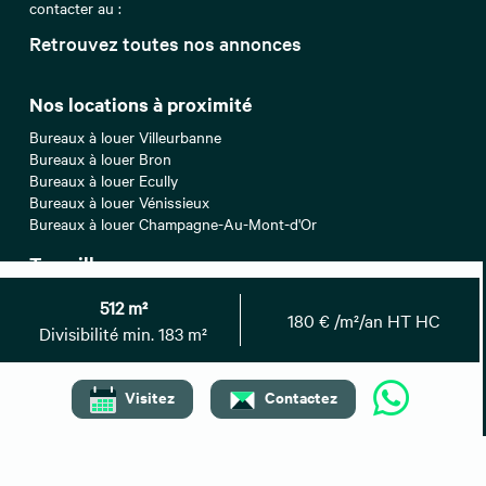
contacter au :
Retrouvez toutes nos annonces
Nos locations à proximité
Bureaux à louer Villeurbanne
Bureaux à louer Bron
Bureaux à louer Ecully
Bureaux à louer Vénissieux
Bureaux à louer Champagne-Au-Mont-d'Or
Top villes
Location bureaux Paris
512 m²
Location bureaux Marseille
180 € /m²/an HT HC
Divisibilité min. 183 m²
Location bureaux Nantes
Location bureaux Lille
Location bureaux Nice
Visitez
Contactez
Recherches associées
Bureaux à vendre Lyon
Entrepôts/Locaux d'activités à louer Lyon