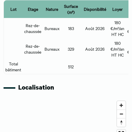
Surface
Lot
Etage
Nature
Disponibilité
Loyer
(m²)
l
180
Rez-de-
Bureaux
183
Août 2026
€/m²/an
chaussée
€/
HT HC
180
Rez-de-
Bureaux
329
Août 2026
€/m²/an
chaussée
€/
HT HC
Total
512
bâtiment
Localisation