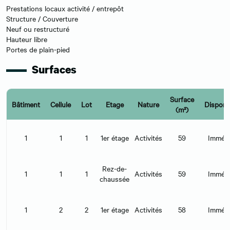
Prestations locaux activité / entrepôt
Structure / Couverture
Neuf ou restructuré
Hauteur libre
Portes de plain-pied
Surfaces
Surface
Bâtiment
Cellule
Lot
Etage
Nature
Disponib
(m²)
1
1
1
1er étage
Activités
59
Immédi
Rez-de-
1
1
1
Activités
59
Immédi
chaussée
1
2
2
1er étage
Activités
58
Immédi