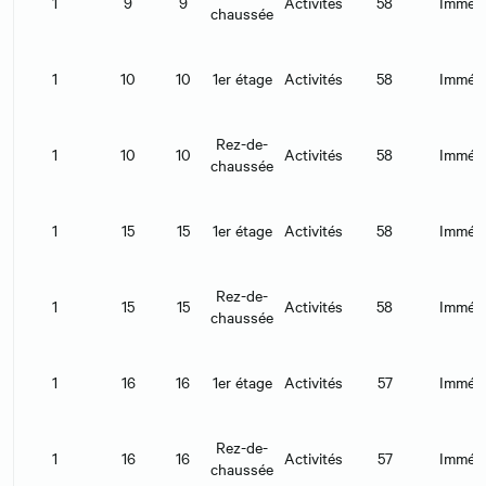
1
9
9
Activités
58
Immédi
chaussée
1
10
10
1er étage
Activités
58
Immédi
Rez-de-
1
10
10
Activités
58
Immédi
chaussée
1
15
15
1er étage
Activités
58
Immédi
Rez-de-
1
15
15
Activités
58
Immédi
chaussée
1
16
16
1er étage
Activités
57
Immédi
Rez-de-
1
16
16
Activités
57
Immédi
chaussée