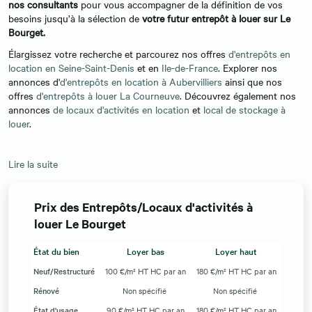
nos consultants
pour vous accompagner de la définition de vos
besoins jusqu’à la sélection de
votre futur entrepôt à louer sur Le
Bourget.
Élargissez votre recherche et parcourez nos offres
d'entrepôts en
location en Seine-Saint-Denis
et en
Ile-de-France
. Explorer nos
annonces d'
d'entrepôts en location à Aubervilliers
ainsi que nos
offres
d'entrepôts à louer La Courneuve
. Découvrez également nos
annonces
de locaux d'activités en location
et
local de stockage à
louer
.
Lire la suite
Prix des Entrepôts/Locaux d'activités à
louer Le Bourget
État du bien
Loyer bas
Loyer haut
Neuf/Restructuré
100 €/m² HT HC par an
180 €/m² HT HC par an
Rénové
Non spécifié
Non spécifié
État d'usage
90 €/m² HT HC par an
180 €/m² HT HC par an