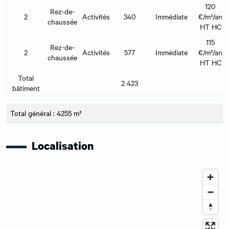
120
Rez-de-
2
Activités
340
Immédiate
€/m²/an
chaussée
HT HC
115
Rez-de-
2
Activités
577
Immédiate
€/m²/an
chaussée
HT HC
Total
2 423
bâtiment
Total général : 4255 m²
Localisation