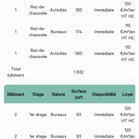
120
Rez-de-
1
Activités
355
Immédiate
€/m²/an
chaussée
HT HC
115
Rez-de-
1
Bureaux
174
Immédiate
€/m²/an
chaussée
HT HC
115
Rez-de-
1
Activités
565
Immédiate
€/m²/an
chaussée
HT HC
Total
1 832
bâtiment
Surface
Bâtiment
Etage
Nature
Disponibilité
Loyer
(m²)
120
2
1er étage
Bureaux
93
Immédiate
€/m²/an
HT HC
120
2
1er étage
Bureaux
93
Immédiate
€/m²/an