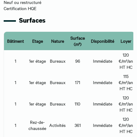
Neuf ou restructuré
Certification HQE
Surfaces
Surface
Bâtiment
Etage
Nature
Disponibilité
Loyer
(m²)
120
1
1er étage
Bureaux
96
Immédiate
€/m²/an
HT HC
115
1
1er étage
Bureaux
171
Immédiate
€/m²/an
HT HC
120
1
1er étage
Bureaux
110
Immédiate
€/m²/an
HT HC
120
Rez-de-
1
Activités
361
Immédiate
€/m²/an
chaussée
HT HC