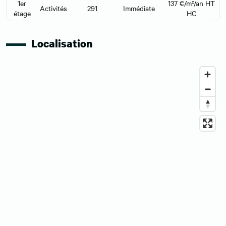
1er
137 €/m²/an HT
Activités
291
Immédiate
étage
HC
Localisation