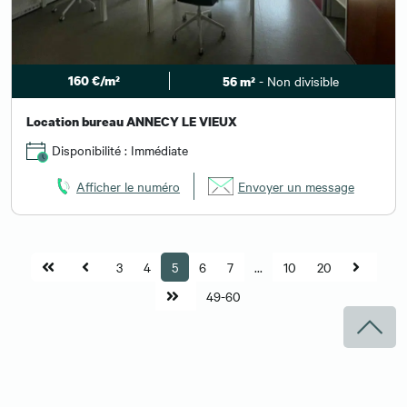
160 €/m²
- Non divisible
56 m²
Location bureau ANNECY LE VIEUX
Disponibilité : Immédiate
Afficher le numéro
Envoyer un message
3
4
5
6
7
...
10
20
49-60