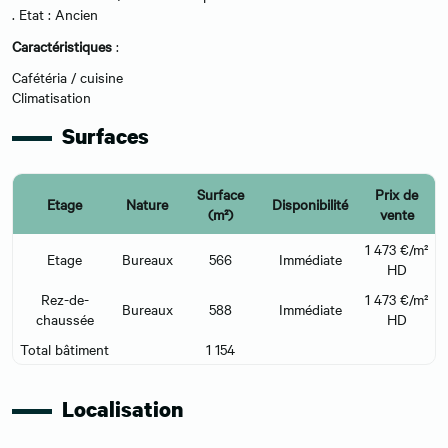
. Etat : Ancien
Caractéristiques
:
Cafétéria / cuisine
Climatisation
Surfaces
Surface
Prix de
Etage
Nature
Disponibilité
(m²)
vente
1 473 €/m²
Etage
Bureaux
566
Immédiate
HD
Rez-de-
1 473 €/m²
Bureaux
588
Immédiate
chaussée
HD
Total bâtiment
1 154
Localisation