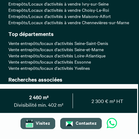
Entrepôts/Locaux d'activités à vendre Ivry-sur-Seine
Entrepôts/Locaux d'activités à vendre Choisy-Le-Roi
Entrepôts/Locaux d'activités à vendre Maisons-Alfort
Entrepôts/Locaux d'activités à vendre Chennevières-sur-Marne
Top départements
Vente entrepôts/locaux d'activités Seine-Saint-Denis
Vente entrepôts/locaux d'activités Seine-et-Marne
Vente entrepôts/locaux d'activités Loire-Atlantique
Vente entrepôts/locaux d'activités Essonne
Vente entrepôts/locaux d'activités Yvelines
Recherches associées
Bureaux à louer Val-de-Marne
Bureaux à vendre Val-de-Marne
2 460 m²
2 300 € m² HT
Entrepôts/Locaux d'activités à louer Val-de-Marne
Divisibilité min. 402 m²
Locaux commerciaux à louer Val-de-Marne
Locaux commerciaux à vendre Val-de-Marne
Locaux commerciaux à céder Val-de-Marne
Visitez
Contactez
Top recherche