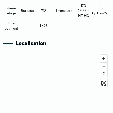
170
4ème
78
Bureaux
712
Immédiate
€/m²/an
étage
€/HT/m²/an
HT HC
Total
1 426
bâtiment
Localisation