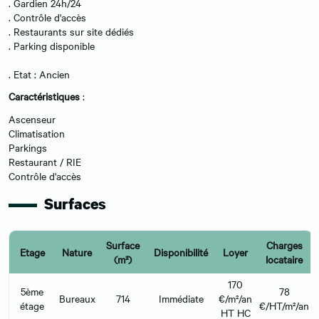
. Gardien 24h/24
. Contrôle d'accès
. Restaurants sur site dédiés
. Parking disponible
. Etat : Ancien
Caractéristiques
:
Ascenseur
Climatisation
Parkings
Restaurant / RIE
Contrôle d'accès
Surfaces
Surface
Charges
Etage
Nature
Disponibilité
Loyer
(m²)
locataire
170
5ème
78
Bureaux
714
Immédiate
€/m²/an
étage
€/HT/m²/an
HT HC