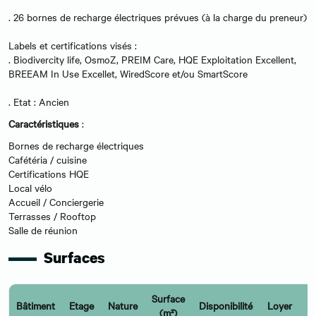
. 26 bornes de recharge électriques prévues (à la charge du preneur)
Labels et certifications visés :
. Biodivercity life, OsmoZ, PREIM Care, HQE Exploitation Excellent,
BREEAM In Use Excellet, WiredScore et/ou SmartScore
. Etat : Ancien
Caractéristiques
:
Bornes de recharge électriques
Cafétéria / cuisine
Certifications HQE
Local vélo
Accueil / Conciergerie
Terrasses / Rooftop
Salle de réunion
Surfaces
Surface
C
Bâtiment
Etage
Nature
Disponibilité
Loyer
(m²)
l