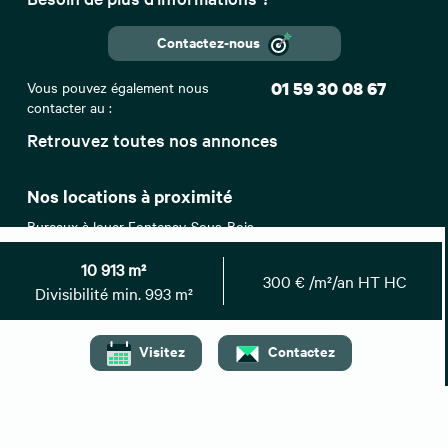
Contactez-nous
Vous pouvez également nous
01 59 30 08 67
contacter au :
Retrouvez toutes nos annonces
Nos locations à proximité
Bureaux à louer Fontenay-Sous-Bois
Bureaux à louer Paris 20
Bureaux à louer Vincennes
10 913 m²
300 € /m²/an HT HC
Bureaux à louer Romainville
Divisibilité min. 993 m²
Bureaux à louer Bagnolet
Top villes
Visitez
Contactez
Location bureaux Paris
Location bureaux Lyon
Location bureaux Strasbourg
Location bureaux Bordeaux