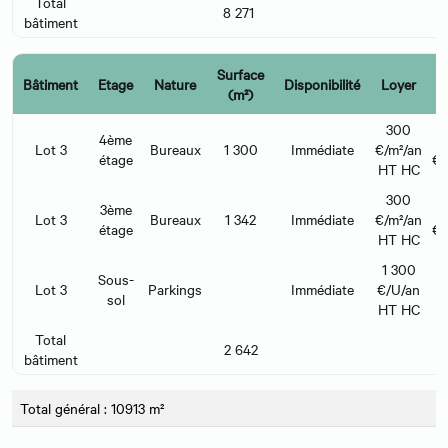
Total
8 271
bâtiment
Surface
Bâtiment
Etage
Nature
Disponibilité
Loyer
(m²)
l
300
4ème
Lot 3
Bureaux
1 300
Immédiate
€/m²/an
étage
€/
HT HC
300
3ème
Lot 3
Bureaux
1 342
Immédiate
€/m²/an
étage
€/
HT HC
1 300
Sous-
Lot 3
Parkings
Immédiate
€/U/an
sol
HT HC
Total
2 642
bâtiment
Total général : 10913 m²