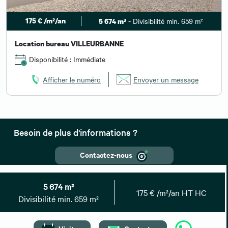
175 € /m²/an
- Divisibilité min. 659 m²
5 674 m²
Location bureau VILLEURBANNE
Disponibilité : Immédiate
Afficher le numéro
Envoyer un message
Besoin de plus d'informations ?
Contactez-nous
Vous pouvez également nous
01 59 30 08 67
5 674 m²
contacter au :
175 € /m²/an HT HC
Divisibilité min. 659 m²
Retrouvez toutes nos annonces