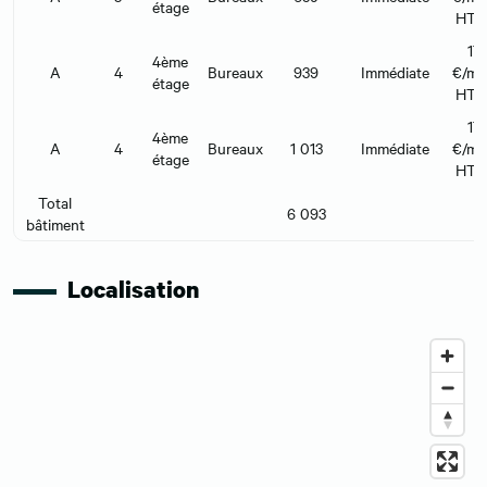
étage
HT 
17
4ème
A
4
Bureaux
939
Immédiate
€/m²
étage
HT 
17
4ème
A
4
Bureaux
1 013
Immédiate
€/m²
étage
HT 
Total
6 093
bâtiment
Localisation