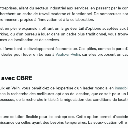
treprises, allant du secteur industriel aux services, en passant par le c
echerchent un cadre de travail moderne et fonctionnel. De nombreuses soc
ronnement propice à l'innovation et à la collaboration.
st en pleine expansion, offrant un large éventail d'options adaptées aux
ng, ou d'un bureau à louer dans un cadre plus traditionnel, vous trouve
es de localisation et de services.
qui favorisent le développement économique. Ces pôles, comme le parc d'act
 idéales pour louer un bureau à
Vaulx-en-Velin
, car elles proposent un ca
n avec CBRE
x-en-Velin, vous bénéficiez de l'expertise d'un leader mondial en
immobil
ans la recherche des meilleures options de location, que ce soit pour un 
ssus, de la recherche initiale à la négociation des conditions de locati
e une solution flexible pour les entreprises. Cette option permet d'acc
oissance ou celles ayant des besoins temporaires. La sous-location offre