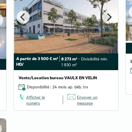
A partir de 3 500 € m²
- Divisibilité min.
8 273 m²
HD/
1 830 m²
Vente/Location bureau VAULX EN VELIN
Disponibilité : 24 mois ap. déb. trx
Afficher le
Envoyer un
numéro
message