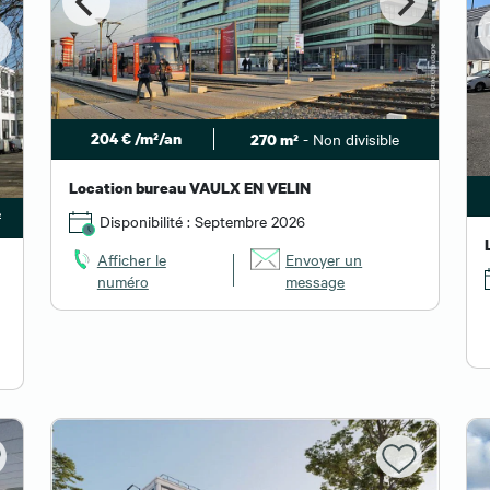
204 € /m²/an
- Non divisible
270 m²
Location bureau VAULX EN VELIN
²
Disponibilité : Septembre 2026
Afficher le
Envoyer un
numéro
message