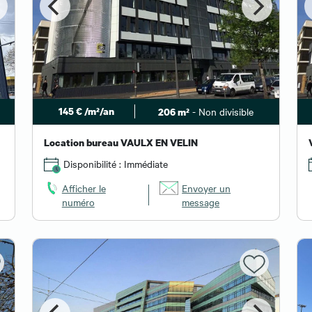
²
145 € /m²/an
- Non divisible
206 m²
Location bureau VAULX EN VELIN
Disponibilité : Immédiate
Afficher le
Envoyer un
numéro
message