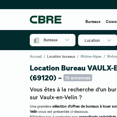
Bureaux
Cowo
Bureaux
Location
Accueil
Location bureaux
Rhône-Alpes
Rhôn
Location Bureau VAULX-
(69120) –
10 annonces
Vous êtes à la recherche d'un bu
sur Vaulx-en-Velin ?
Une première
sélection d’offres de bureaux à louer su
Velin
vous est présentée ci-dessous.
N’hésitez pas à contacter nos
consultants spécialisés