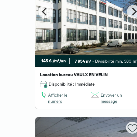
145 € /m²/an
- Divisibilité min. 380 m
7 954 m²
Location bureau VAULX EN VELIN
Disponibilité : Immédiate
Afficher le
Envoyer un
numéro
message