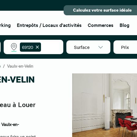
Calculez votre surface idéale
rking
Entrepôts / Locaux d'activités
Commerces
Blog
Surface
Prix
69120
e
Vaulx-en-Velin
EN-VELIN
reau à Louer
r Vaulx-en-
pour faire un point