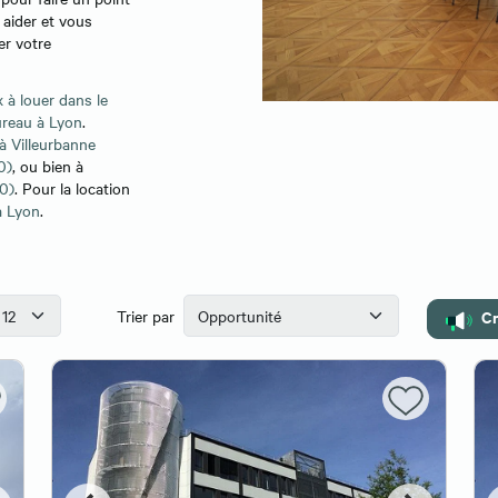
 aider et vous
r votre
 à louer dans le
ureau à Lyon
.
à Villeurbanne
0)
, ou bien à
0)
. Pour la location
à Lyon
.
Cr
Trier par