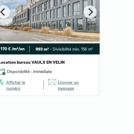
170 € /m²/an
- Divisibilité min. 156 m²
993 m²
Location bureau VAULX EN VELIN
Disponibilité : Immédiate
Afficher le
Envoyer un
numéro
message