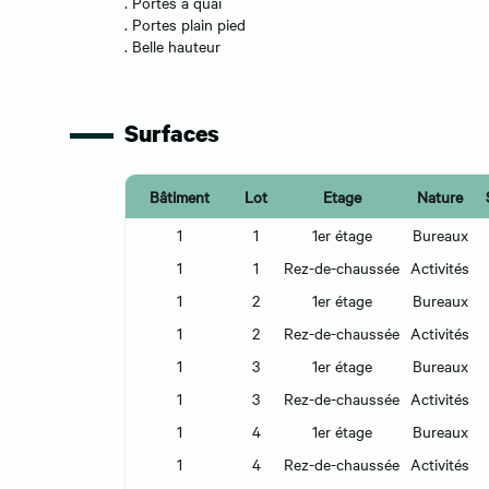
. Portes à quai
. Portes plain pied
. Belle hauteur
Surfaces
Bâtiment
Lot
Etage
Nature
1
1
1er étage
Bureaux
1
1
Rez-de-chaussée
Activités
1
2
1er étage
Bureaux
1
2
Rez-de-chaussée
Activités
1
3
1er étage
Bureaux
1
3
Rez-de-chaussée
Activités
1
4
1er étage
Bureaux
1
4
Rez-de-chaussée
Activités