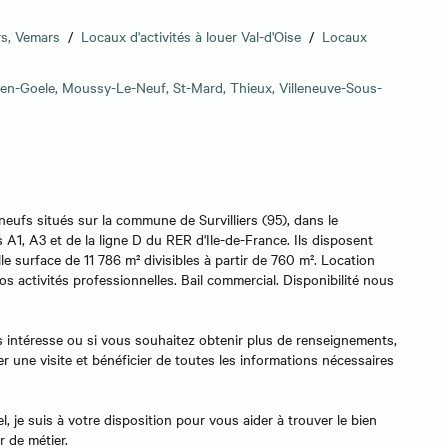
ers, Vemars
/
Locaux d'activités à louer Val-d'Oise
/
Locaux
en-Goele, Moussy-Le-Neuf, St-Mard, Thieux, Villeneuve-Sous-
eufs situés sur la commune de Survilliers (95), dans le
A1, A3 et de la ligne D du RER d'Ile-de-France. Ils disposent
lle surface de 11 786 m² divisibles à partir de 760 m². Location
s activités professionnelles. Bail commercial. Disponibilité nous
ous intéresse ou si vous souhaitez obtenir plus de renseignements,
r une visite et bénéficier de toutes les informations nécessaires
l, je suis à votre disposition pour vous aider à trouver le bien
r de métier.