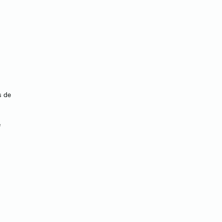
s de
e