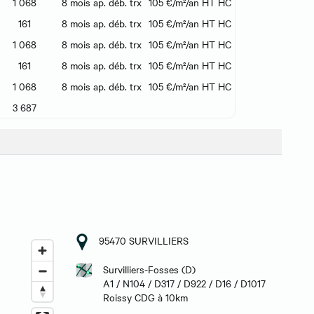
1 068
8 mois ap. déb. trx
105 €/m²/an HT HC
161
8 mois ap. déb. trx
105 €/m²/an HT HC
1 068
8 mois ap. déb. trx
105 €/m²/an HT HC
161
8 mois ap. déb. trx
105 €/m²/an HT HC
1 068
8 mois ap. déb. trx
105 €/m²/an HT HC
3 687
95470 SURVILLIERS
Survilliers-Fosses (D)
A1 / N104 / D317 / D922 / D16 / D1017
Roissy CDG à 10km