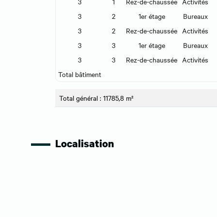
3
1
Rez-de-chaussée
Activités
3
2
1er étage
Bureaux
3
2
Rez-de-chaussée
Activités
3
3
1er étage
Bureaux
3
3
Rez-de-chaussée
Activités
Total bâtiment
Total général : 11785,8 m²
Localisation