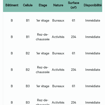
Surface
Bâtiment
Cellule
Etage
Nature
Disponibilité
(m²)
B
B1
1er étage
Bureaux
61
Immédiate
Rez-de-
B
B1
Activités
234
Immédiate
chaussée
B
B2
1er étage
Bureaux
61
Immédiate
Rez-de-
B
B2
Activités
234
Immédiate
chaussée
B
B3
1er étage
Bureaux
61
Immédiate
Rez-de-
B
B3
Activités
234
Immédiate
chaussée