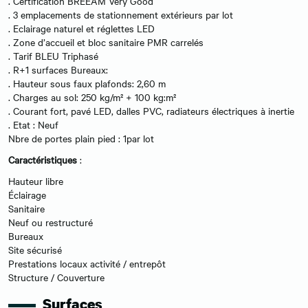
. Certification BREEAM Very Good
. 3 emplacements de stationnement extérieurs par lot
. Eclairage naturel et réglettes LED
. Zone d’accueil et bloc sanitaire PMR carrelés
. Tarif BLEU Triphasé
. R+1 surfaces Bureaux:
. Hauteur sous faux plafonds: 2,60 m
. Charges au sol: 250 kg/m² + 100 kg:m²
. Courant fort, pavé LED, dalles PVC, radiateurs électriques à inertie
. Etat : Neuf
Nbre de portes plain pied : 1par lot
Caractéristiques
:
Hauteur libre
Éclairage
Sanitaire
Neuf ou restructuré
Bureaux
Site sécurisé
Prestations locaux activité / entrepôt
Structure / Couverture
Surfaces