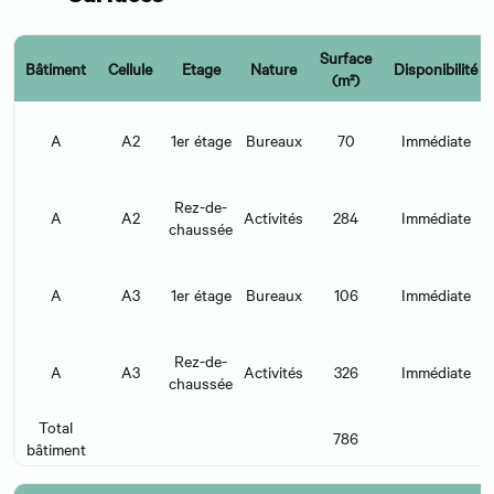
Surface
Bâtiment
Cellule
Etage
Nature
Disponibilité
(m²)
A
A2
1er étage
Bureaux
70
Immédiate
Rez-de-
A
A2
Activités
284
Immédiate
chaussée
A
A3
1er étage
Bureaux
106
Immédiate
Rez-de-
A
A3
Activités
326
Immédiate
chaussée
Total
786
bâtiment