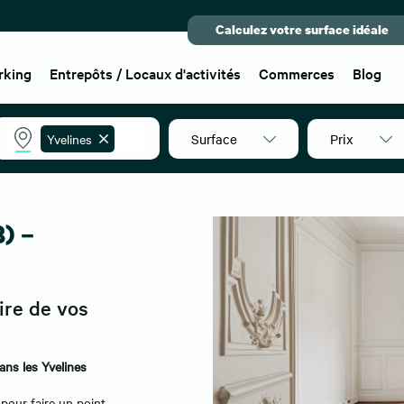
Calculez votre surface idéale
rking
Entrepôts / Locaux d'activités
Commerces
Blog
Surface
Prix
Yvelines
8) –
ire de vos
ans les Yvelines
pour faire un point