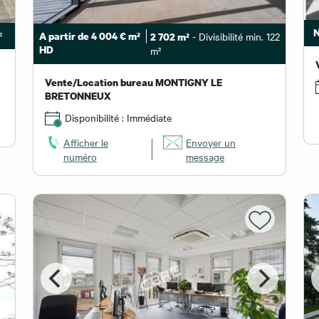
N
²
A partir de 4 004 € m²
- Divisibilité min. 122
2 702 m²
HD
m²
Vente/Location bureau MONTIGNY LE
BRETONNEUX
Disponibilité : Immédiate
Afficher le
Envoyer un
numéro
message