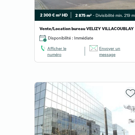
2 300 € m² HD
- Divisibilité min. 219 m
2 875 m²
Vente/Location bureau VELIZY VILLACOUBLAY
Disponibilité : Immédiate
Afficher le
Envoyer un
numéro
message