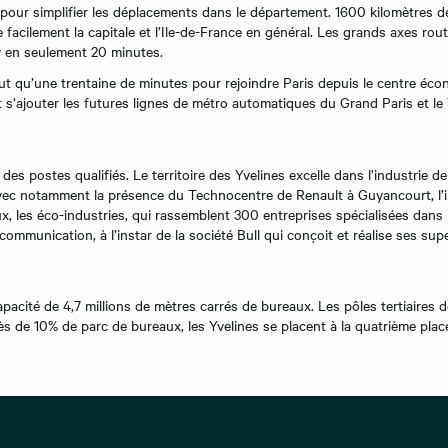
 pour simplifier les déplacements dans le département. 1600 kilomètres d
 facilement la capitale et l’Ile-de-France en général. Les grands axes ro
ly en seulement 20 minutes.
aut qu’une trentaine de minutes pour rejoindre Paris depuis le centre éc
 s’ajouter les futures lignes de métro automatiques du Grand Paris et l
es postes qualifiés. Le territoire des Yvelines excelle dans l’industrie de 
 avec notamment la présence du Technocentre de Renault à Guyancourt, l’
, les éco-industries, qui rassemblent 300 entreprises spécialisées dans 
 communication, à l’instar de la société Bull qui conçoit et réalise ses supe
apacité de 4,7 millions de mètres carrés de bureaux. Les pôles tertiaires d
ès de 10% de parc de bureaux, les Yvelines se placent à la quatrième pla