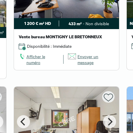
N
1 200 € m² HD
- Non divisible
433 m²
m²
Vente bureau MONTIGNY LE BRETONNEUX
Disponibilité : Immédiate
Afficher le
Envoyer un
numéro
message