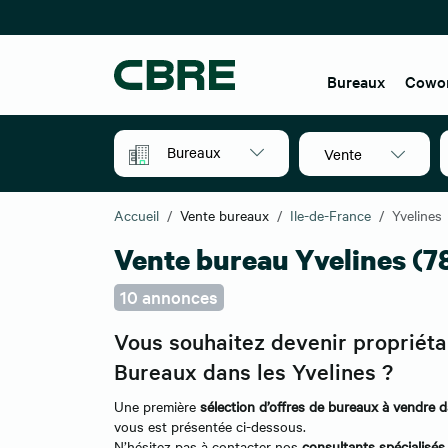
Bureaux
Cowo
Bureaux
Vente
Accueil
Vente bureaux
Ile-de-France
Yvelines
Vente bureau Yvelines (7
10 annonces
Vous souhaitez devenir propriéta
Bureaux dans les Yvelines ?
Une première
sélection d’offres de bureaux à vendre d
vous est présentée ci-dessous.
N’hésitez pas à contacter nos
consultants spécialisés