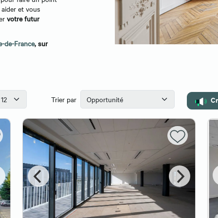
 aider et vous
ver
votre futur
le-de-France
, sur
Cr
Trier par