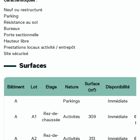
Neuf ou restructuré
Parking
Résistance au sol
Bureaux
Porte sectionnelle
Hauteur libre
Prestations locaux activité / entrepôt
Site sécurisé
Surfaces
Surface
Bâtiment
Lot
Etage
Nature
Disponibilité
L
(m²)
A
Parkings
Immédiate
Rez-de-
A
A1
Activités
309
Immédiate
€/
chaussée
H
Rez-de-
A
A2
Activités
313
Immédiate
€/