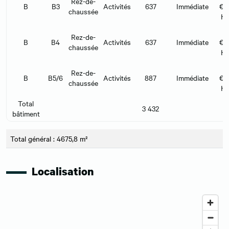
Rez-de-
B
B3
Activités
637
Immédiate
€/
chaussée
H
Rez-de-
B
B4
Activités
637
Immédiate
€/
chaussée
H
Rez-de-
B
B5/6
Activités
887
Immédiate
€/
chaussée
H
Total
3 432
bâtiment
Total général : 4675,8 m²
Localisation