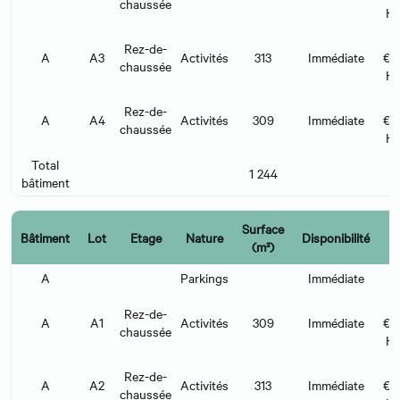
chaussée
H
Rez-de-
A
A3
Activités
313
Immédiate
€/
chaussée
H
Rez-de-
A
A4
Activités
309
Immédiate
€/
chaussée
H
Total
1 244
bâtiment
Surface
Bâtiment
Lot
Etage
Nature
Disponibilité
L
(m²)
A
Parkings
Immédiate
Rez-de-
A
A1
Activités
309
Immédiate
€/
chaussée
H
Rez-de-
A
A2
Activités
313
Immédiate
€/
chaussée