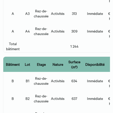
H
Rez-de-
A
A3
Activités
313
Immédiate
€/
chaussée
H
Rez-de-
A
A4
Activités
309
Immédiate
€/
chaussée
H
Total
1 244
bâtiment
Surface
Bâtiment
Lot
Etage
Nature
Disponibilité
L
(m²)
Rez-de-
B
B1
Activités
634
Immédiate
€/
chaussée
H
Rez-de-
B
B2
Activités
637
Immédiate
€/
chaussée
H