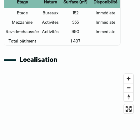
Etage
Nature
Surface (m²)
Disponibilité
Etage
Bureaux
152
Immédiate
Mezzanine
Activités
355
Immédiate
Rez-de-chaussée
Activités
990
Immédiate
Total bâtiment
1 497
Localisation