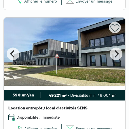
Afficher le numéro
Envoyer un message
59 € /m²/an
- Divisibilité min. 48 004 m²
49 221 m²
Location entrepôt / local d'activités SENS
Disponibilité : Immédiate
Afficher le numéro
Envoyer un message