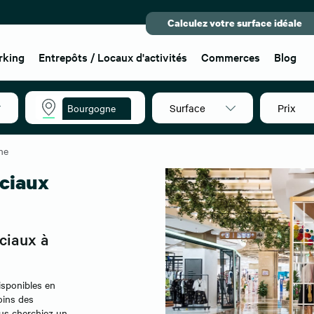
Calculez votre surface idéale
rking
Entrepôts / Locaux d'activités
Commerces
Blog
Surface
Prix
Bourgogne
ne
ciaux
ciaux à
sponibles en
oins des
us cherchiez un