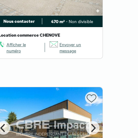
Nous contacter
- Non divisible
470 m²
Location commerce CHENOVE
Afficher le
Envoyer un
numéro
message