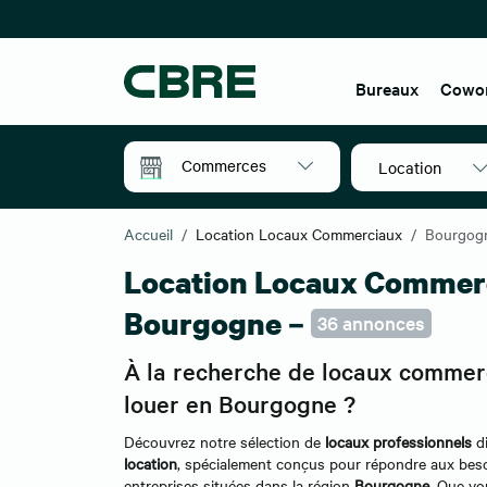
Bureaux
Cowo
Commerces
Location
Accueil
Location Locaux Commerciaux
Bourgog
Location Locaux Commer
Bourgogne –
36 annonces
À la recherche de locaux commer
louer en Bourgogne ?
Découvrez notre sélection de
locaux professionnels
di
location
, spécialement conçus pour répondre aux bes
entreprises situées dans la région
Bourgogne
. Que vo