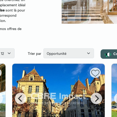
mplacement idéal
ise
sont là pour
correspond
ion.
 nos offres de
Cr
Trier par