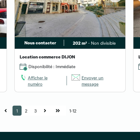
Nous contacter
- Non divisible
202 m²
Location commerce DIJON
Disponibilité : Immédiate
Afficher le
Envoyer un
numéro
message
1
2
3
1-12