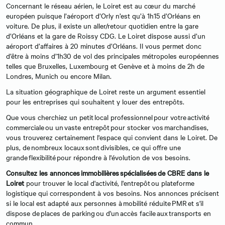
Concernant le réseau aérien, le Loiret est au cœur du marché
européen puisque l’aéroport d’Orly n’est qu’à 1h15 d’Orléans en
voiture. De plus, il existe un aller/retour quotidien entre la gare
d’Orléans et la gare de Roissy CDG. Le Loiret dispose aussi d’un
aéroport d’affaires à 20 minutes d’Orléans. Il vous permet donc
d’être à moins d’1h30 de vol des principales métropoles européennes
telles que Bruxelles, Luxembourg et Genève et à moins de 2h de
Londres, Munich ou encore Milan.
La situation géographique de Loiret reste un argument essentiel
pour les entreprises qui souhaitent y louer des entrepôts.
Que vous cherchiez un petit local professionnel pour votre activité
commerciale ou un vaste entrepôt pour stocker vos marchandises,
vous trouverez certainement l'espace qui convient dans le Loiret. De
plus, de nombreux locaux sont divisibles, ce qui offre une
grande flexibilité pour répondre à l'évolution de vos besoins.
Consultez les annonces immobilières spécialisées de CBRE dans le
Loiret
pour trouver le local d'activité, l'entrepôt ou plateforme
logistique qui correspondent à vos besoins. Nos annonces précisent
si le local est adapté aux personnes à mobilité réduite PMR et s'il
dispose de places de parking ou d'un accès facile aux transports en
commun.