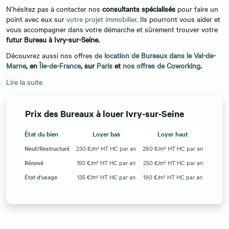
N’hésitez pas à contacter nos
consultants spécialisés
pour faire un
point avec eux sur
votre projet immobilier
. Ils pourront vous aider et
vous accompagner dans votre démarche et sûrement trouver votre
futur Bureau à Ivry-sur-Seine.
Découvrez aussi nos offres de
location de Bureaux dans le Val-de-
Marne
, en
Île-de-France
, sur
Paris
et
nos offres de Coworking
.
Lire la suite
Prix des Bureaux à louer Ivry-sur-Seine
État du bien
Loyer bas
Loyer haut
Neuf/Restructuré
230 €/m² HT HC par an
260 €/m² HT HC par an
Rénové
150 €/m² HT HC par an
250 €/m² HT HC par an
État d'usage
135 €/m² HT HC par an
190 €/m² HT HC par an