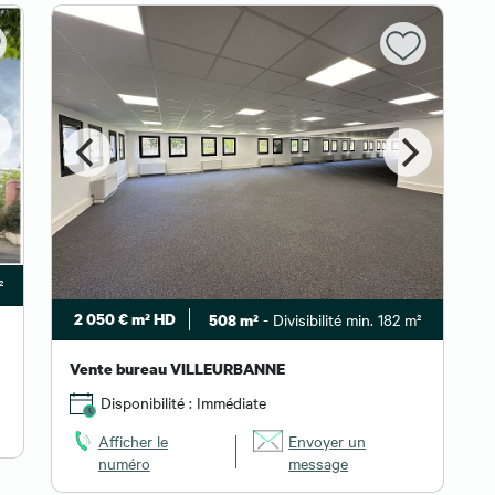
²
2 050 € m² HD
- Divisibilité min. 182 m²
508 m²
Vente bureau VILLEURBANNE
Disponibilité : Immédiate
Afficher le
Envoyer un
numéro
message