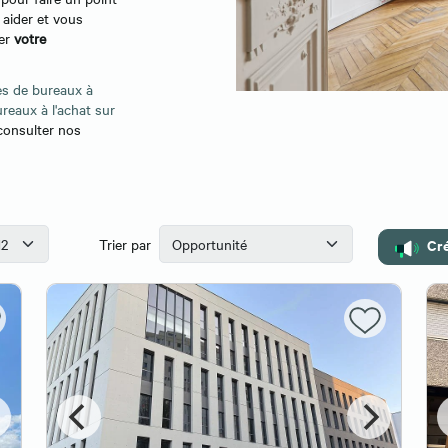
 aider et vous
ver
votre
es de bureaux à
reaux à l'achat sur
 consulter nos
Cré
Trier par