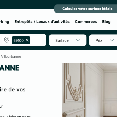
Calculez votre surface idéale
rking
Entrepôts / Locaux d'activités
Commerces
Blog
Surface
Prix
69100
Villeurbanne
BANNE
ire de vos
ur
pour faire un point