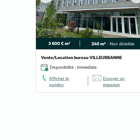
3 600 € m²
- Non divisible
240 m²
Vente/Location bureau VILLEURBANNE
Disponibilité : Immédiate
Afficher le
Envoyer un
numéro
message