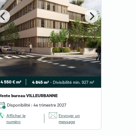
4 550 € m²
- Divisibilité min. 927 m²
4 845 m²
Vente bureau VILLEURBANNE
Disponibilité : 4e trimestre 2027
Afficher le
Envoyer un
numéro
message