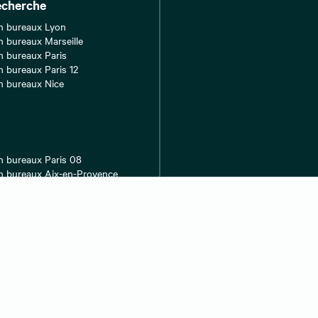
echerche
n bureaux Lyon
n bureaux Marseille
n bureaux Paris
n bureaux Paris 12
n bureaux Nice
n bureaux Paris 08
n bureaux Aix-en-Provence
n bureaux Montpellier
n bureaux Bordeaux
n bureaux Paris 17
Barèmes de nos honoraires
Mentions légales
Déclaration d’ac
Contact
Préférences des cookies