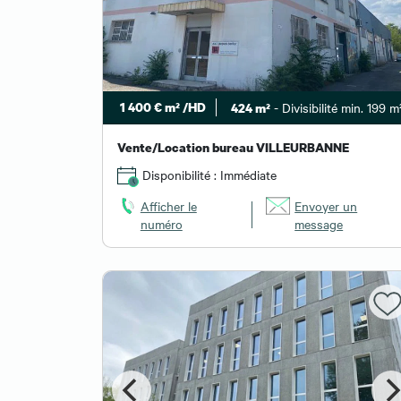
1 400 € m² /HD
- Divisibilité min. 199 m
424 m²
Vente/Location bureau VILLEURBANNE
Disponibilité : Immédiate
Afficher le
Envoyer un
numéro
message