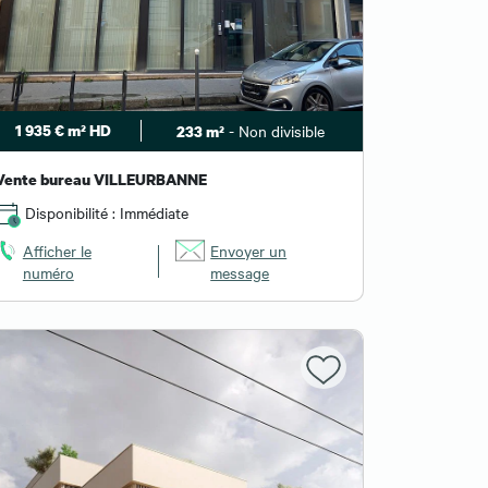
1 935 € m² HD
- Non divisible
233 m²
Vente bureau VILLEURBANNE
Disponibilité : Immédiate
Afficher le
Envoyer un
numéro
message