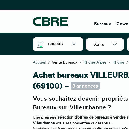
Bureaux
Cowo
Bureaux
Vente
Accueil
Vente bureaux
Rhône-Alpes
Rhône
Achat bureaux VILLEUR
(69100) –
8 annonces
Vous souhaitez devenir propriéta
Bureaux sur Villeurbanne ?
Une première
sélection d’offres de bureaux à vendre s
Villeurbanne
vous est présentée ci-dessous.
N’hésitez pas à contacter nos
consultants spécialisés