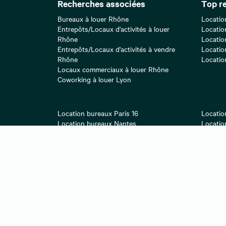
Recherches associées
Top r
Bureaux à louer Rhône
Locatio
Entrepôts/Locaux d'activités à louer
Locatio
Rhône
Locatio
Entrepôts/Locaux d'activités à vendre
Locatio
Rhône
Locatio
Locaux commerciaux à louer Rhône
Coworking à louer Lyon
Location bureaux Paris 16
Locatio
Location bureaux Nantes
Locatio
Location bureaux Strasbourg
Locatio
Location bureaux Lille
Locatio
Location bureaux Toulouse
Locatio
A propos
Lexique de l'immobilier