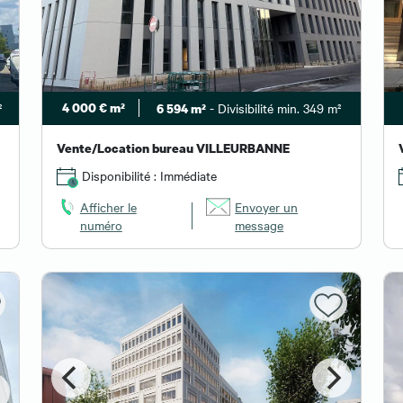
²
4 000 € m²
- Divisibilité min. 349 m²
6 594 m²
Vente/Location bureau VILLEURBANNE
Disponibilité : Immédiate
Afficher le
Envoyer un
numéro
message