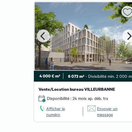
4 000 € m²
- Divisibilité min. 2 000 m
6 073 m²
Vente/Location bureau VILLEURBANNE
Disponibilité : 24 mois ap. déb. trx
Afficher le
Envoyer un
numéro
message