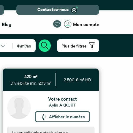
Contactez-nous
Blog
Mon compte
€/m²/an
Plus de filtres
420 m²
2 500 € m² HD
Divisibilité min. 203 m²
Votre contact
Aylin AKKURT
Afficher le numéro