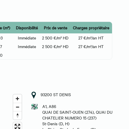
e (m²)
Disponibilité
Prix de vente
Charges propriétaire
03
Immédiate
2 500 €/m² HD
27 €/m²/an HT
17
Immédiate
2 500 €/m² HD
27 €/m²/an HT
20
93200 ST DENIS
A1, A86
QUAI DE SAINT-OUEN (274), QUAI DU
CHATELIER NUMERO 15 (237)
St-Denis (D, H)