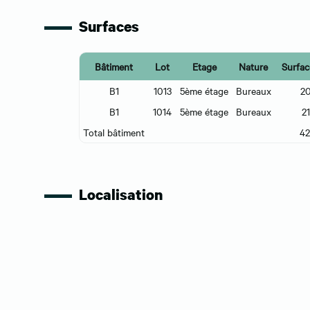
Surfaces
Bâtiment
Lot
Etage
Nature
Surfac
B1
1013
5ème étage
Bureaux
2
B1
1014
5ème étage
Bureaux
2
Total bâtiment
4
Localisation