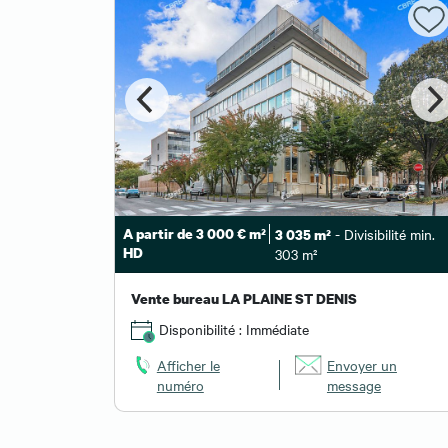
 min. 298 m²
A partir de 3 000 € m²
- Divisibilité min.
3 035 m²
HD
303 m²
Vente bureau LA PLAINE ST DENIS
Disponibilité : Immédiate
 un
Afficher le
Envoyer un
numéro
message