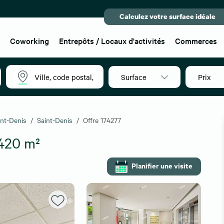
Calculez votre surface idéale
x
Coworking
Entrepôts / Locaux d'activités
Commerces
Surface
Prix
int-Denis
Saint-Denis
Offre 174277
420 m²
Planifier une visite